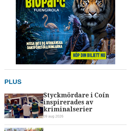
PLUS
Styckmördare i Coín
inspirerades av
kriminalserier
09 aug 2026