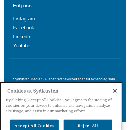
Följ oss
Instagram
Facebook
LinkedIn
Youtube
Sydkusten Media S.A. är ett svenskdrivet spanskt aktiebolag som
sedan 1992 erbjuder nyheter och tjänster till svensktalande i
Cookies at Sydkusten
Spanien. Genom nyhetsbevakning av hela Spanien, med bas på
Costa del Sol, är Sydkusten en ledande aktör inom
By clicking “Accept All Cookies”, you agree to the storing of
informationsförmedling för svenskar i Spanien.
cookies on your device to enhance site navigation, analyze
site usage, and assist in our marketing efforts.
Accept All Cookies
Reject All