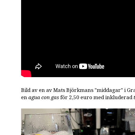
Bild av en av Mats Björkmans "middagar" i Gr
en
agua con gas
för 2,50 euro med inkluderad