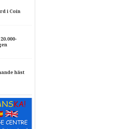
rd i Coín
20.000-
gen
nande häst