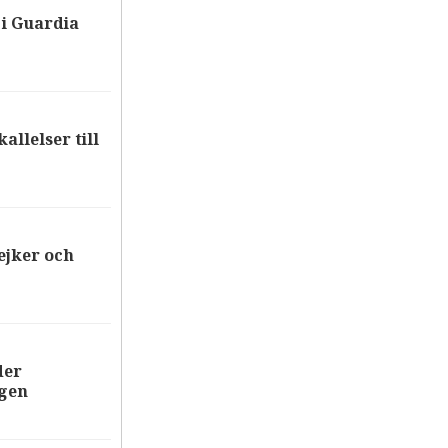
i Guardia
allelser till
ejker och
der
ägen