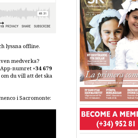
 lyssna offline.
även medverka?
atsApp-numret
+34 679
 om du vill att det ska
amenco i Sacromonte: