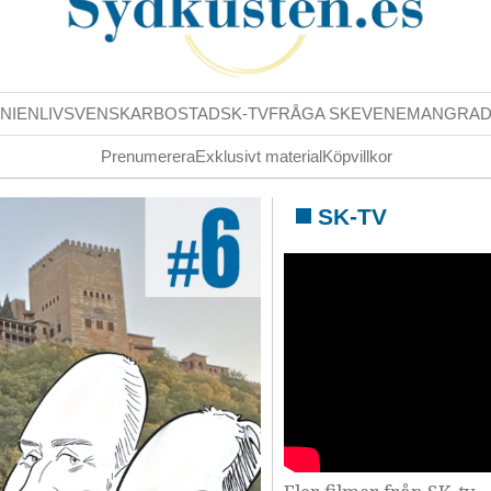
NIENLIV
SVENSKAR
BOSTAD
SK-TV
FRÅGA SK
EVENEMANG
RA
Prenumerera
Exklusivt material
Köpvillkor
SK-TV