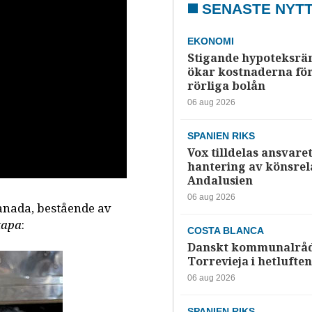
SENASTE NYT
EKONOMI
Stigande hypoteksrä
ökar kostnaderna fö
rörliga bolån
06 aug 2026
SPANIEN RIKS
Vox tilldelas ansvaret
hantering av könsrela
Andalusien
06 aug 2026
anada, bestående av
tapa
:
COSTA BLANCA
Danskt kommunalråd
Torrevieja i hetluften
06 aug 2026
SPANIEN RIKS