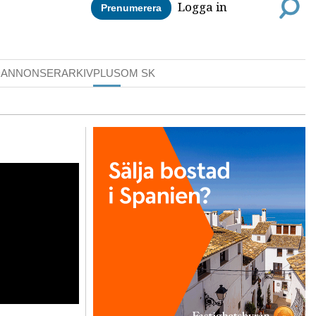
Logga in
Prenumerera
DANNONSER
ARKIV
PLUS
OM SK