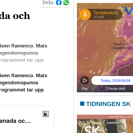
Dela:
da och
även flamenco. Mats
n legendomspunna
Programmet tar upp
även flamenco. Mats
n legendomspunna
Programmet tar upp
TIDNINGEN SK