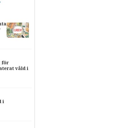
T
nta
r
 för
terat våld i
 i