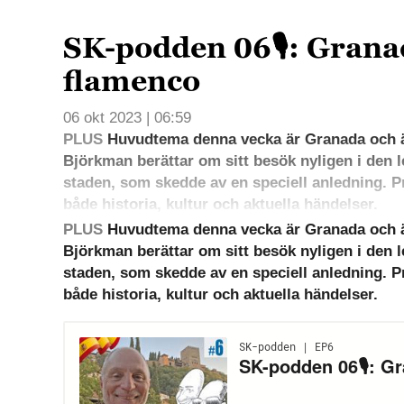
SK-podden 06🎙: Grana
flamenco
06 okt 2023 | 06:59
PLUS
Huvudtema denna vecka är Granada och 
Björkman berättar om sitt besök nyligen i de
staden, som skedde av en speciell anledning. 
både historia, kultur och aktuella händelser.
PLUS
Huvudtema denna vecka är Granada och 
Björkman berättar om sitt besök nyligen i de
staden, som skedde av en speciell anledning. 
både historia, kultur och aktuella händelser.