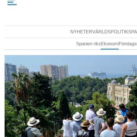
NYHETER
VÄRLDSPOLITIK
SPA
Spanien riks
Ekonomi
Företags