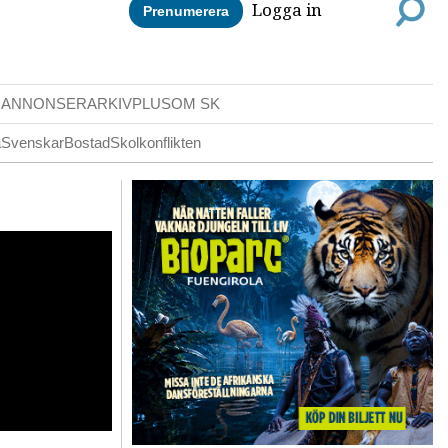
Logga in
Prenumerera
DANNONSER
ARKIV
PLUS
OM SK
a
Svenskar
Bostad
Skolkonflikten