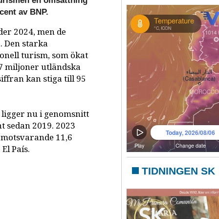
 turismen en omsättning
ocent av BNP.
nder 2024, men de
a. Den starka
ionell turism, som ökat
7 miljoner utländska
ffran kan stiga till 95
h ligger nu i genomsnitt
nt sedan 2019. 2023
n, motsvarande 11,6
El País.
TIDNINGEN SK