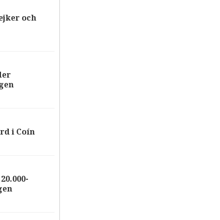
ejker och
der
ägen
rd i Coín
20.000-
gen