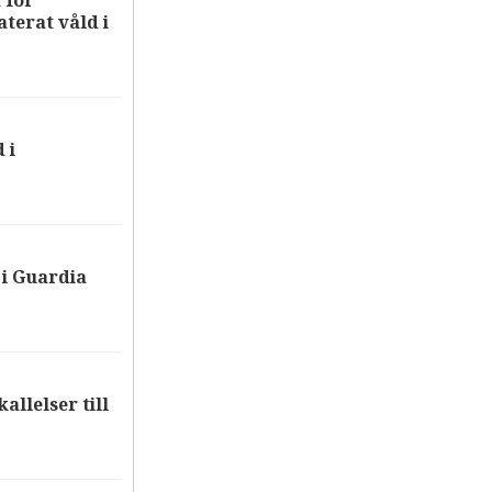
 för
terat våld i
 i
i Guardia
allelser till