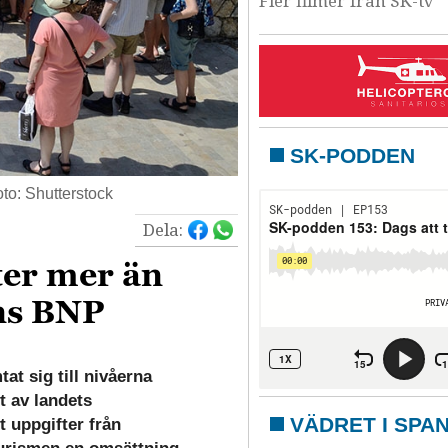
Fler filmer från SK-tv
SK-PODDEN
oto: Shutterstock
Dela:
ter mer än
ens BNP
at sig till nivåerna
t av landets
VÄDRET I SPA
t uppgifter från