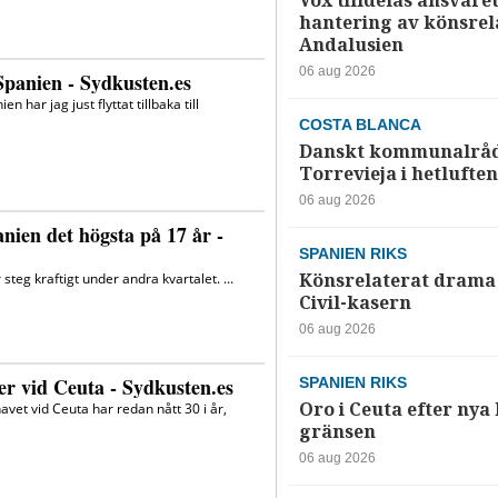
Vox tilldelas ansvaret
hantering av könsrela
Andalusien
06 aug 2026
COSTA BLANCA
Danskt kommunalråd
Torrevieja i hetluften
06 aug 2026
SPANIEN RIKS
Könsrelaterat drama 
Civil-kasern
06 aug 2026
SPANIEN RIKS
Oro i Ceuta efter nya k
gränsen
06 aug 2026