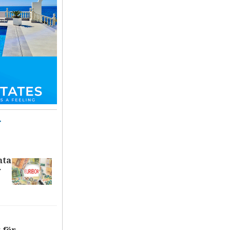
T
nta
r