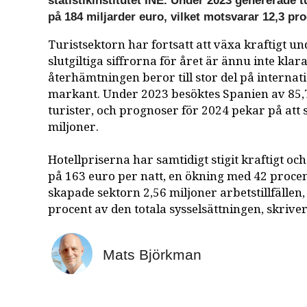
statistikinstitutet INE. Under 2023 genererade
på 184 miljarder euro, vilket motsvarar 12,3 pr
Turistsektorn har fortsatt att växa kraftigt u
slutgiltiga siffrorna för året är ännu inte klar
återhämtningen beror till stor del på internat
markant. Under 2023 besöktes Spanien av 85,
turister, och prognoser för 2024 pekar på att si
miljoner.
Hotellpriserna har samtidigt stigit kraftigt oc
på 163 euro per natt, en ökning med 42 proce
skapade sektorn 2,56 miljoner arbetstillfälle
procent av den totala sysselsättningen, skriver 
Mats Björkman