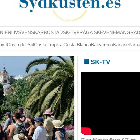
NIENLIV
SVENSKAR
BOSTAD
SK-TV
FRÅGA SK
EVENEMANG
RA
nytt
Costa del Sol
Costa Tropical
Costa Blanca
Balearerna
Kanarieöarn
SK-TV