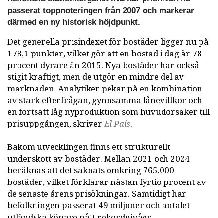
passerat toppnoteringen från 2007 och markerar
därmed en ny historisk höjdpunkt.
Det generella prisindexet för bostäder ligger nu på
178,1 punkter, vilket gör att en bostad i dag är 78
procent dyrare än 2015. Nya bostäder har också
stigit kraftigt, men de utgör en mindre del av
marknaden. Analytiker pekar på en kombination
av stark efterfrågan, gynnsamma lånevillkor och
en fortsatt låg nyproduktion som huvudorsaker till
prisuppgången, skriver
El País
.
Bakom utvecklingen finns ett strukturellt
underskott av bostäder. Mellan 2021 och 2024
beräknas att det saknats omkring 765.000
bostäder, vilket förklarar nästan fyrtio procent av
de senaste årens prisökningar. Samtidigt har
befolkningen passerat 49 miljoner och antalet
utländska köpare nått rekordnivåer.