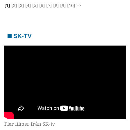
[1]
[2]
[3]
[4]
[5]
[6]
[7]
[8]
[9]
[10]
>>
SK-TV
Fler filmer från SK-tv