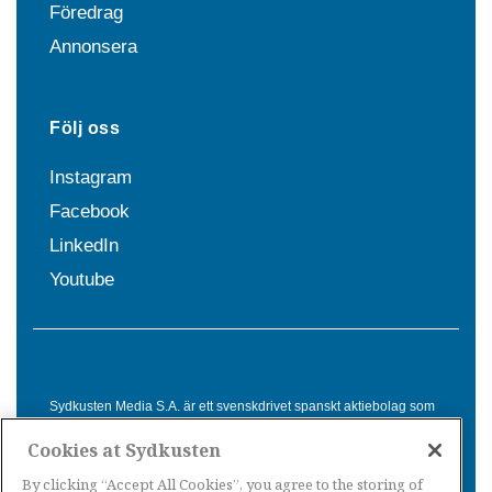
Föredrag
Annonsera
Följ oss
Instagram
Facebook
LinkedIn
Youtube
Sydkusten Media S.A. är ett svenskdrivet spanskt aktiebolag som
sedan 1992 erbjuder nyheter och tjänster till svensktalande i
Cookies at Sydkusten
Spanien. Genom nyhetsbevakning av hela Spanien, med bas på
Costa del Sol, är Sydkusten en ledande aktör inom
By clicking “Accept All Cookies”, you agree to the storing of