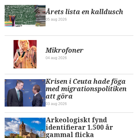
Årets lista en kalldusch
05 aug 2026
Mikrofoner
04 aug 2026
Krisen i Ceuta hade föga
med migrationspolitiken
att göra
03 aug 2026
Arkeologiskt fynd
identifierar 1.500 år
gammal flicka