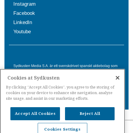
Instagram
Facebook
LinkedIn
Youtube
Sydkusten Media S.A. är ett svenskdrivet spanskt aktiebolag som
sedan 1992 erbjuder nyheter och tjänster till svensktalande i
Cookies at Sydkusten
Spanien. Genom nyhetsbevakning av hela Spanien, med bas på
Costa del Sol, är Sydkusten en ledande aktör inom
By clicking “Accept All Cookies”, you agree to the storing of
informationsförmedling för svenskar i Spanien.
cookies on your device to enhance site navigation, analyze
site usage, and assist in our marketing efforts.
Accept All Cookies
Reject All
Nyheter Spanien
·
Nyheter Costa del Sol
·
Nyheter
Cookies Settings