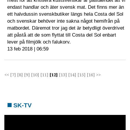
mest för att kritisera kustsvenskar är påståendet att vi
endast handlar och äter svensk mat. Det finns mer än
ett halvdussin svenskbutiker längs hela Costa del Sol
och svenskar behöver inte sakna något hemifrån på
matbordet. Däremot tror jag det är betydligt överdrivet
att påstå att de som flyttat till Costa del Sol enbart
lever på filmjölk och falukorv.
13 feb 2018 | 06:59
<<
[7]
[8]
[9]
[10]
[11]
[12]
[13]
[14]
[15]
[16]
>>
SK-TV