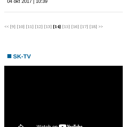
04 okt 2017 | 10:39
<<
[9]
[10]
[11]
[12]
[13]
[14]
[15]
[16]
[17]
[18]
>>
SK-TV