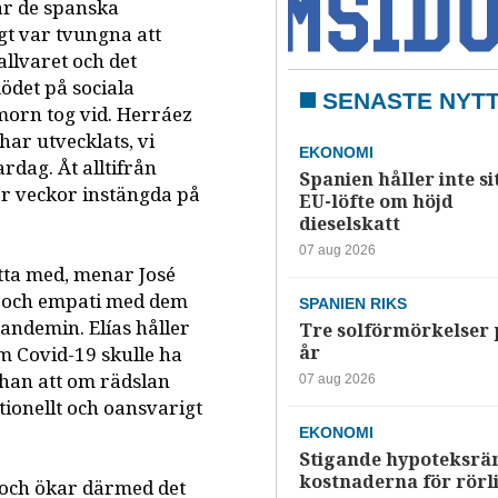
är de spanska
igt var tvungna att
allvaret och det
ödet på sociala
SENASTE NYT
orn tog vid. Herráez
har utvecklats, vi
EKONOMI
rdag. Åt alltifrån
Spanien håller inte si
er veckor instängda på
EU-löfte om höjd
dieselskatt
07 aug 2026
sätta med, menar José
kt och empati med dem
SPANIEN RIKS
andemin. Elías håller
Tre solförmörkelser 
år
m Covid-19 skulle ha
han att om rädslan
07 aug 2026
ationellt och oansvarigt
EKONOMI
Stigande hypoteksrä
kostnaderna för rörl
 och ökar därmed det