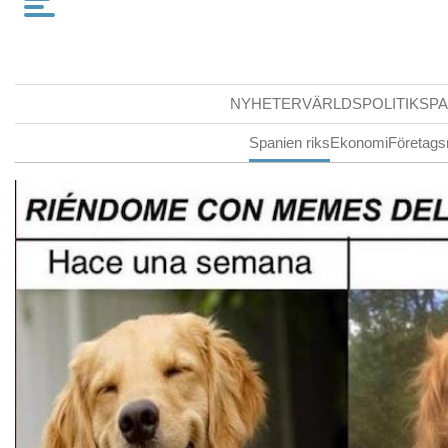
NYHETER
VÄRLDSPOLITIK
SPA
Spanien riks
Ekonomi
Företags