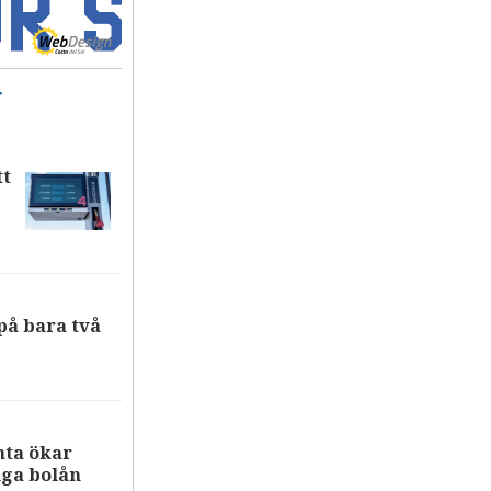
T
tt
på bara två
nta ökar
iga bolån