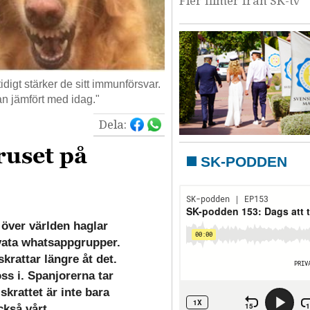
Fler filmer från SK-tv
digt stärker de sitt immunförsvar.
n jämfört med idag."
Dela:
iruset på
SK-PODDEN
över världen haglar
vata whatsappgrupper.
krattar längre åt det.
ss i. Spanjorerna tar
krattet är inte bara
också vårt