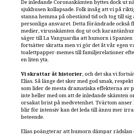
De inledande Coronaskämten byttes dock ut n
sjukhusen kollapsade. Folk insåg att vi på rikt
stanna hemma på obestämd tid och tog till sig 
personliga ansvaret. Detta förändrade också fl
medier, virusskämten dog ut och karantänhum
säger till La Vanguardia att humorn i Spanien 
fortsätter skratta men vi gör det åt vår egen va
toalettpapper-memes till familjerelationer eft
en liten yta.
Vi skrattar åt historier
, och det ska vi fort
Elías. Så länge det sker med god smak, respe
som lider de mesta dramatiska effekterna av p
inte heller med om att de inledande skämten o
orsakat brist på medvetenhet. Tvärtom anser 
blir för intensiv kan det leda till ännu mer irr
beteende.
Elías poängterar att humorn dämpar rädslan