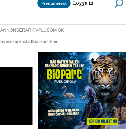
Logga in
Prenumerera
DANNONSER
ARKIV
PLUS
OM SK
a
Svenskar
Bostad
Skolkonflikten