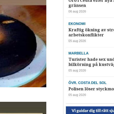
Oro i Ceuta efter nya k
gränsen
06 aug 2026
EKONOMI
Kraftig ökning av str
arbetskonflikter
05 aug 2026
MARBELLA
Turister hade sex un
bilkörning på kustv
05 aug 2026
ÖVR. COSTA DEL SOL
Polisen löser styckmo
05 aug 2026