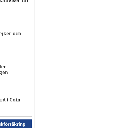
allelser till
ejker och
der
ägen
rd i Coín