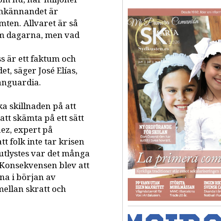
enkännandet är
ten. Allvaret är så
nom dagarna, men vad
s är ett faktum och
t, säger José Elías,
anguardia.
a skillnaden på att
att skämta på ett sätt
ez, expert på
tt folk inte tar krisen
utlystes var det många
 Konsekvensen blev att
erna i början av
mellan skratt och