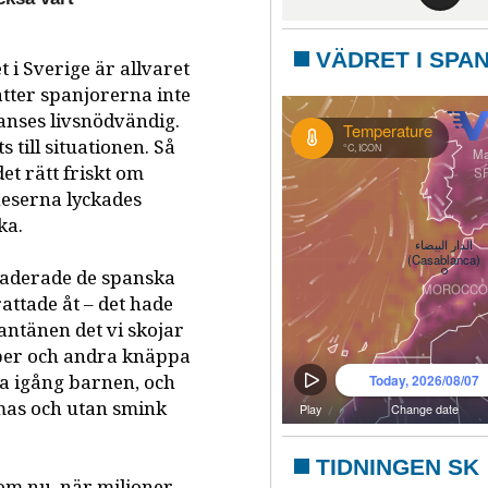
VÄDRET I SPA
 i Sverige är allvaret
tter spanjorerna inte
anses livsnödvändig.
till situationen. Så
et rätt friskt om
neserna lyckades
ka.
aderade de spanska
attade åt – det hade
rantänen det vi skojar
per och andra knäppa
lla igång barnen, och
jamas och utan smink
TIDNINGEN SK
om nu, när miljoner