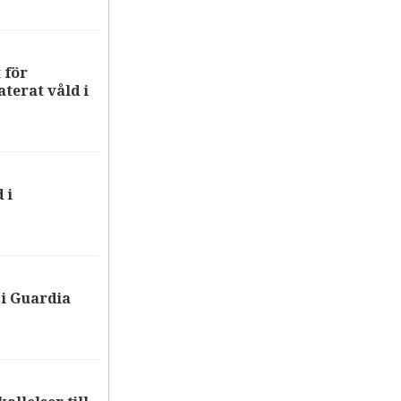
 för
terat våld i
 i
i Guardia