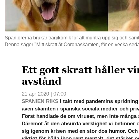
Spanjorerna brukar tragikomik för att muntra upp sig och samti
Denna säger "Mitt skratt åt Coronaskämten, för en vecka seda
Ett gott skratt håller v
avstånd
21 apr 2020 | 07:00
SPANIEN RIKS
I takt med pandemins spridning 
även skämten i spanska sociala medier och pri
Först handlade de om viruset, men inte många s
Däremot åt den absurda verklighet vi befinner o
sig igenom krisen med en stor dos humor. Och s
viktigt för hålla ihop rent mentalt, det stärker 