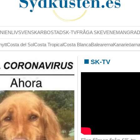
NIENLIV
SVENSKAR
BOSTAD
SK-TV
FRÅGA SK
EVENEMANG
RA
nytt
Costa del Sol
Costa Tropical
Costa Blanca
Balearerna
Kanarieöarn
SK-TV