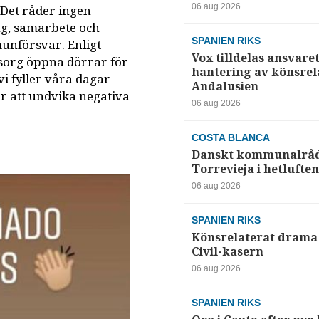
06 aug 2026
. Det råder ingen
g, samarbete och
SPANIEN RIKS
unförsvar. Enligt
Vox tilldelas ansvaret
sorg öppna dörrar för
hantering av könsrela
i fyller våra dagar
Andalusien
ör att undvika negativa
06 aug 2026
COSTA BLANCA
Danskt kommunalråd
Torrevieja i hetluften
06 aug 2026
SPANIEN RIKS
Könsrelaterat drama 
Civil-kasern
06 aug 2026
SPANIEN RIKS