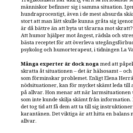
människor befinner sig i samma situation. Ig
hundraprocentigt, även i de mest absurda skäm
stort att man lätt skulle kunna gråta sig ige
är då bättre än att byta ut tårarna mot skratt?
Att humor hjälper mot ångest, rädsla och stres
bästa receptet för att överleva utegångsförbude
psykolog och humorterapeut, i tidningen La V
Många experter är dock noga
med att påpek
skratta åt situationen – det är hälsosamt – och 
som förminskar problemet. Enligt Elena Herrá
nödsituationer, kan för mycket skämt leda till a
på allvar. Hon menar att när larmsituationen 
som inte kunde skilja skämt från information.
det tog tid att få dem att ta till sig instruktion
karantänen. Det viktiga är att hitta en balans 
allvar.