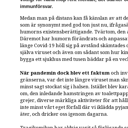
immunförsvar.
Medan man på distans kan få känslan av att det
som är synonymt med god ton just nu, ifrågasä
humorns existensberättigande. Tvärtom, den 
Däremot har humorn förändrats och anpassats 
länge Covid-19 höll sig på avstånd skämtades d
själva viruset och även om sådant som hur ki
bygga ett sjukhus med tusen bäddar på en vec
När pandemin dock blev ett faktum
och inv
gränserna, var det inte längre viruset man skr
minst sagt stockat sig i halsen. Istället blev ka
om, den inledande hamstringen av toalettpap
grejer, diverse märkliga aktiviteter för att hå
inte minst vårt eget förfall där vi iklädda py
äter, och dricker oss igenom dagarna.
Tragikomiken har aldrig varit så förlösande s