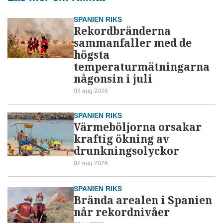
SPANIEN RIKS
Rekordbränderna
sammanfaller med de
högsta
temperaturmätningarna
någonsin i juli
03 aug 2026
SPANIEN RIKS
Värmeböljorna orsakar
kraftig ökning av
drunkningsolyckor
02 aug 2026
SPANIEN RIKS
Brända arealen i Spanien
når rekordnivåer