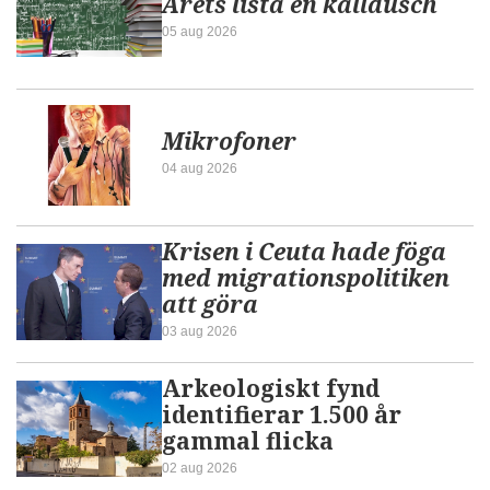
Årets lista en kalldusch
05 aug 2026
Mikrofoner
04 aug 2026
Krisen i Ceuta hade föga
med migrationspolitiken
att göra
03 aug 2026
Arkeologiskt fynd
identifierar 1.500 år
gammal flicka
02 aug 2026