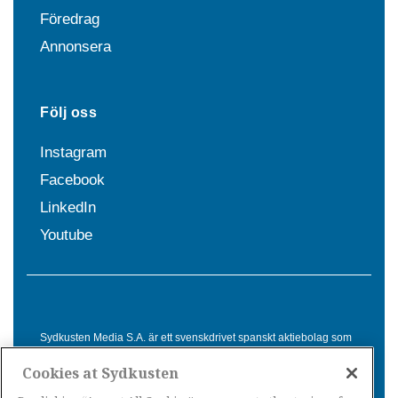
Föredrag
Annonsera
Följ oss
Instagram
Facebook
LinkedIn
Youtube
Sydkusten Media S.A. är ett svenskdrivet spanskt aktiebolag som
sedan 1992 erbjuder nyheter och tjänster till svensktalande i
Cookies at Sydkusten
Spanien. Genom nyhetsbevakning av hela Spanien, med bas på
Costa del Sol, är Sydkusten en ledande aktör inom