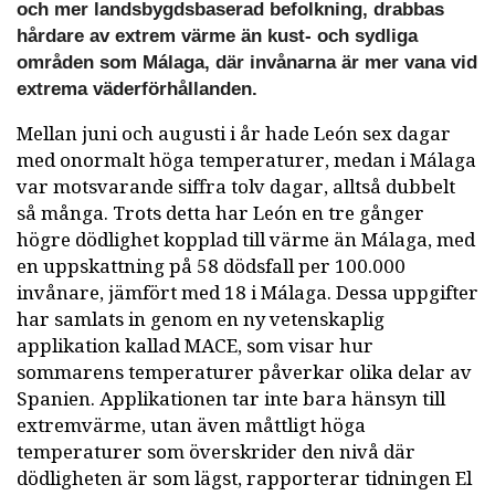
och mer landsbygdsbaserad befolkning, drabbas
hårdare av extrem värme än kust- och sydliga
områden som Málaga, där invånarna är mer vana vid
extrema väderförhållanden.
Mellan juni och augusti i år hade León sex dagar
med onormalt höga temperaturer, medan i Málaga
var motsvarande siffra tolv dagar, alltså dubbelt
så många. Trots detta har León en tre gånger
högre dödlighet kopplad till värme än Málaga, med
en uppskattning på 58 dödsfall per 100.000
invånare, jämfört med 18 i Málaga. Dessa uppgifter
har samlats in genom en ny vetenskaplig
applikation kallad MACE, som visar hur
sommarens temperaturer påverkar olika delar av
Spanien. Applikationen tar inte bara hänsyn till
extremvärme, utan även måttligt höga
temperaturer som överskrider den nivå där
dödligheten är som lägst, rapporterar tidningen El