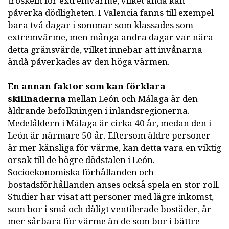
tröskeln för extremvärme, vilket ändå kan
påverka dödligheten. I Valencia fanns till exempel
bara två dagar i sommar som klassades som
extremvärme, men många andra dagar var nära
detta gränsvärde, vilket innebar att invånarna
ändå påverkades av den höga värmen.
En annan faktor som kan förklara
skillnaderna
mellan León och Málaga är den
åldrande befolkningen i inlandsregionerna.
Medelåldern i Málaga är cirka 40 år, medan den i
León är närmare 50 år. Eftersom äldre personer
är mer känsliga för värme, kan detta vara en viktig
orsak till de högre dödstalen i León.
Socioekonomiska förhållanden och
bostadsförhållanden anses också spela en stor roll.
Studier har visat att personer med lägre inkomst,
som bor i små och dåligt ventilerade bostäder, är
mer sårbara för värme än de som bor i bättre