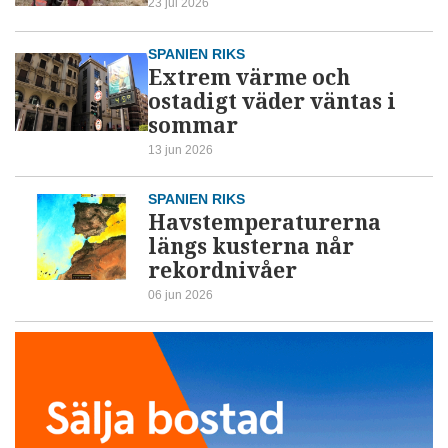
23 jul 2026
SPANIEN RIKS
Extrem värme och
ostadigt väder väntas i
sommar
13 jun 2026
SPANIEN RIKS
Havstemperaturerna
längs kusterna når
rekordnivåer
06 jun 2026