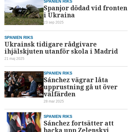
SPANIEN RIKS
Spanjor dödad vid fronten
i Ukraina
23 sep 2025
SPANIEN RIKS
Ukrainsk tidigare rådgivare
ihjälskjuten utanför skola i Madrid
21 maj 2025
SPANIEN RIKS
Sánchez vägrar låta
upprustning gå ut över
välfärden
28 mar 2025
SPANIEN RIKS
Sánchez fortsätter att
backa upp Zelenskyj