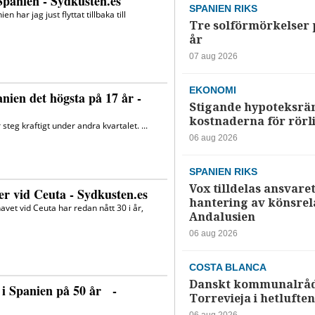
SPANIEN RIKS
Tre solförmörkelser 
år
07 aug 2026
EKONOMI
Stigande hypoteksrä
kostnaderna för rörl
06 aug 2026
SPANIEN RIKS
Vox tilldelas ansvaret
hantering av könsrela
Andalusien
06 aug 2026
COSTA BLANCA
Danskt kommunalråd
Torrevieja i hetluften
06 aug 2026