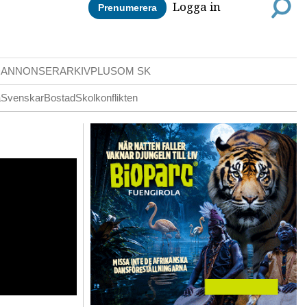
Logga in
Prenumerera
DANNONSER
ARKIV
PLUS
OM SK
a
Svenskar
Bostad
Skolkonflikten