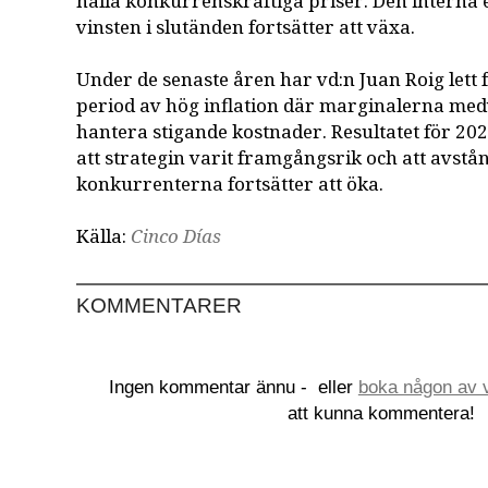
hålla konkurrenskraftiga priser. Den interna e
vinsten i slutänden fortsätter att växa.
Under de senaste åren har vd:n Juan Roig lett
period av hög inflation där marginalerna medv
hantera stigande kostnader. Resultatet för 202
att strategin varit framgångsrik och att avstånd
konkurrenterna fortsätter att öka.
Källa:
Cinco Días
KOMMENTARER
Ingen kommentar ännu -
eller
boka någon av v
att kunna kommentera!