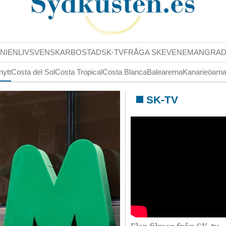
NIENLIV
SVENSKAR
BOSTAD
SK-TV
FRÅGA SK
EVENEMANG
RA
nytt
Costa del Sol
Costa Tropical
Costa Blanca
Balearerna
Kanarieöarn
SK-TV