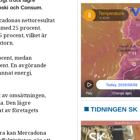
igt trots lägre
roski och Consum.
cadonas nettoresultat
g med 25 procent.
 procent, vilket är
ktorn.
rocent, medan
cent. En avgörande
annat energi,
t av omsättningen,
a. Den lägre
TIDNINGEN SK
t av företagets
ara kan Mercadona