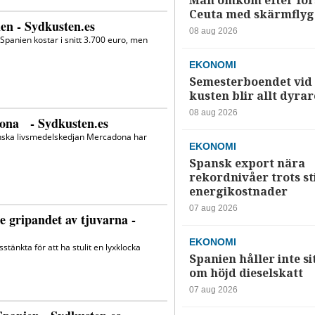
Man omkom efter förs
Ceuta med skärmflyg
08 aug 2026
EKONOMI
Semesterboendet vid
kusten blir allt dyrar
08 aug 2026
EKONOMI
Spansk export nära
rekordnivåer trots s
energikostnader
07 aug 2026
EKONOMI
Spanien håller inte si
om höjd dieselskatt
07 aug 2026