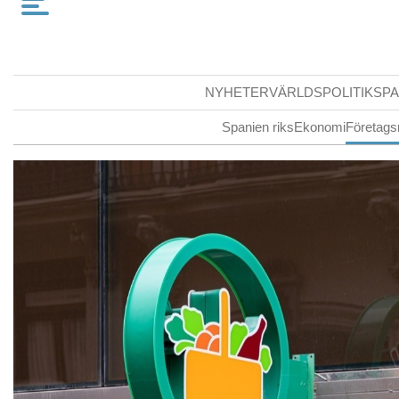
NYHETER
VÄRLDSPOLITIK
SPA
Spanien riks
Ekonomi
Företags