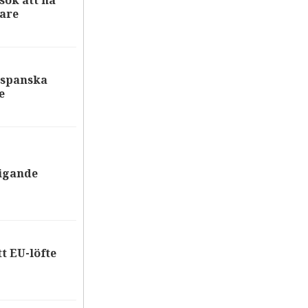
ök att nå
are
 spanska
e
tigande
tt EU-löfte