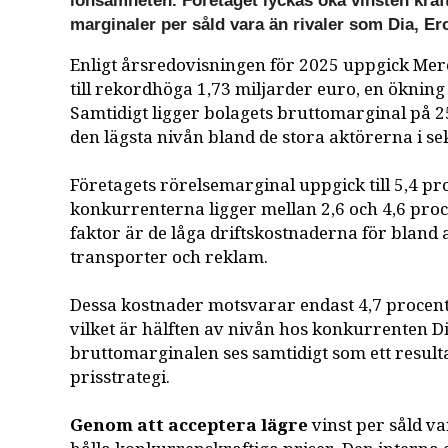
lönsamheten. Företaget lyckas öka vinsten kraft
marginaler per såld vara än rivaler som Dia, E
Enligt årsredovisningen för 2025 uppgick Mer
till rekordhöga 1,73 miljarder euro, en öknin
Samtidigt ligger bolagets bruttomarginal på 25
den lägsta nivån bland de stora aktörerna i se
Företagets rörelsemarginal uppgick till 5,4 p
konkurrenterna ligger mellan 2,6 och 4,6 pro
faktor är de låga driftskostnaderna för bland 
transporter och reklam.
Dessa kostnader motsvarar endast 4,7 procen
vilket är hälften av nivån hos konkurrenten Di
bruttomarginalen ses samtidigt som ett resulta
prisstrategi.
Genom att acceptera lägre
vinst per såld v