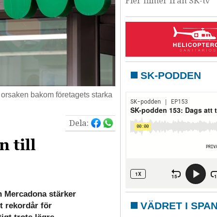
Fler filmer från SK-tv
SK-PODDEN
 orsaken bakom företagets starka
Dela:
 till
n Mercadona stärker
VÄDRET I SPA
t rekordår för