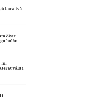
på bara två
nta ökar
iga bolån
 för
terat våld i
 i