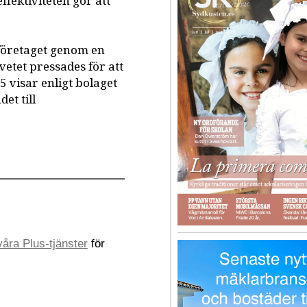
ffektiviteten gör att
 företaget genom en
etet pressades för att
5 visar enligt bolaget
et till
åra Plus-tjänster
för