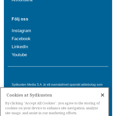
Följ oss
Instagram
Facebook
LinkedIn
Youtube
Sydkusten Media S.A. är ett svenskdrivet spanskt aktiebolag som
sedan 1992 erbjuder nyheter och tjänster till svensktalande i
Cookies at Sydkusten
Spanien. Genom nyhetsbevakning av hela Spanien, med bas på
Costa del Sol, är Sydkusten en ledande aktör inom
By clicking “Accept All Cookies”, you agree to the storing of
informationsförmedling för svenskar i Spanien.
cookies on your device to enhance site navigation, analyze
site usage, and assist in our marketing efforts.