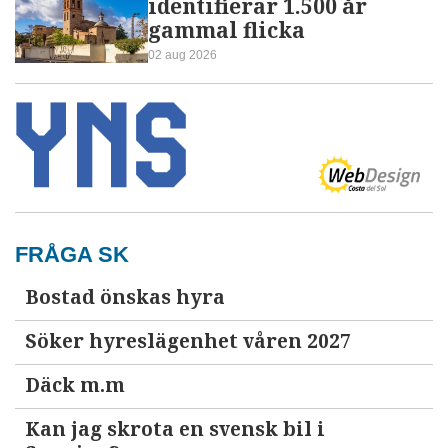
identifierar 1.500 år
gammal flicka
02 aug 2026
FRÅGA SK
Bostad önskas hyra
Söker hyreslägenhet våren 2027
Däck m.m
Kan jag skrota en svensk bil i