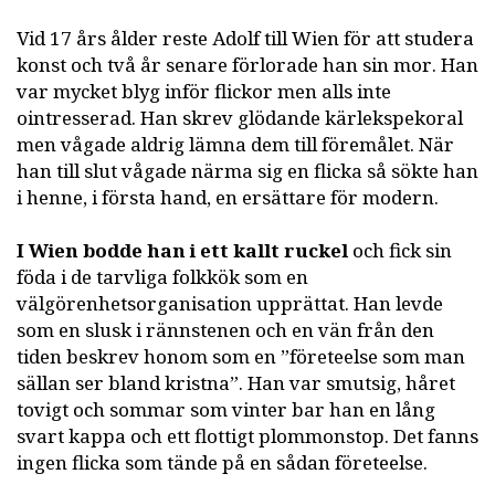
Vid 17 års ålder reste Adolf till Wien för att studera
konst och två år senare förlorade han sin mor. Han
var mycket blyg inför flickor men alls inte
ointresserad. Han skrev glödande kärlekspekoral
men vågade aldrig lämna dem till föremålet. När
han till slut vågade närma sig en flicka så sökte han
i henne, i första hand, en ersättare för modern.
I Wien bodde han i ett kallt ruckel
och fick sin
föda i de tarvliga folkkök som en
välgörenhetsorganisation upprättat. Han levde
som en slusk i rännstenen och en vän från den
tiden beskrev honom som en ”företeelse som man
sällan ser bland kristna”. Han var smutsig, håret
tovigt och sommar som vinter bar han en lång
svart kappa och ett flottigt plommonstop. Det fanns
ingen flicka som tände på en sådan företeelse.