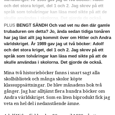
och det stora kriget, del 1 och 2. Jag skrev på ett
språk som tolvåringar kan läsa med sikte på att de
skulle användas i skolorna. Det gjorde de också.
PLUS
BENGT SÄNDH Och vad vet nu den där gamle
trubaduren om detta? Jo, ända sedan tidiga tonåren
har jag läst allt jag kommit över om Hitler och Andra
världskriget. År 1989 gav jag ut två böcker: Adolf
och det stora kriget, del 1 och 2. Jag skrev på ett
språk som tolvåringar kan läsa med sikte på att de
skulle användas i skolorna. Det gjorde de också.
Mina två historieböcker fanns i snart sagt alla
skolbibliotek och många skolor köpte
klassuppsättningar. De blev månadens bok två
gånger. Jag har alltjämt flera hundra böcker om
Andra världskriget. Som en liten biprodukt fick jag
veta en hel del i nedanstående ämne.