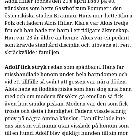
Adolf Hitler föddes den 20:e april 1889 på ett
värdshus som hette Gasthof zum Pommer i den
österrikiska staden Braunau. Hans mor hette Klara
Pölz och fadern Alois Hitler. Klara var Alois tredje
fru och han hade tre barn i ett tidigare äktenskap.
Han var 23 år äldre än henne. Alois var en pedant
som krävde stenhård disciplin och utövade ett rent
skräckvälde i familjen.
Adolf fick stryk
redan som spädbarn. Hans far
misshandlade honom under hela barndomen och
vid ett tillfälle så svårt att gossen var nära döden.
Alois hade en flodhästpiska som han slog sina barn
med och om modern försökte gå emellan så fick
även hon smaka piskan. Modern var den som fick
trösta och detta i hemlighet. Fadern visade aldrig
prov på några ömma känslor. Han tilltalade inte
ens sin son vid namn utan visslade på honom som
till en hund. Adolf blev sjukligt bunden till sin mor.