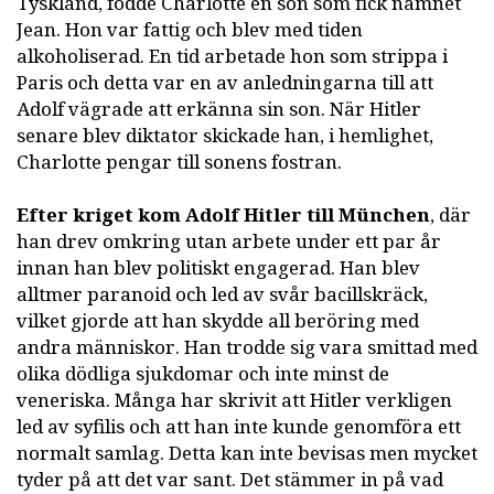
Tyskland, födde Charlotte en son som fick namnet
Jean. Hon var fattig och blev med tiden
alkoholiserad. En tid arbetade hon som strippa i
Paris och detta var en av anledningarna till att
Adolf vägrade att erkänna sin son. När Hitler
senare blev diktator skickade han, i hemlighet,
Charlotte pengar till sonens fostran.
Efter kriget kom Adolf Hitler till München
, där
han drev omkring utan arbete under ett par år
innan han blev politiskt engagerad. Han blev
alltmer paranoid och led av svår bacillskräck,
vilket gjorde att han skydde all beröring med
andra människor. Han trodde sig vara smittad med
olika dödliga sjukdomar och inte minst de
veneriska. Många har skrivit att Hitler verkligen
led av syfilis och att han inte kunde genomföra ett
normalt samlag. Detta kan inte bevisas men mycket
tyder på att det var sant. Det stämmer in på vad