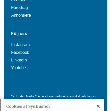
Föredrag
Annonsera
Följ oss
Instagram
Facebook
LinkedIn
Youtube
Sydkusten Media S.A. är ett svenskdrivet spanskt aktiebolag som
sedan 1992 erbjuder nyheter och tjänster till svensktalande i
Cookies at Sydkusten
Spanien. Genom nyhetsbevakning av hela Spanien, med bas på