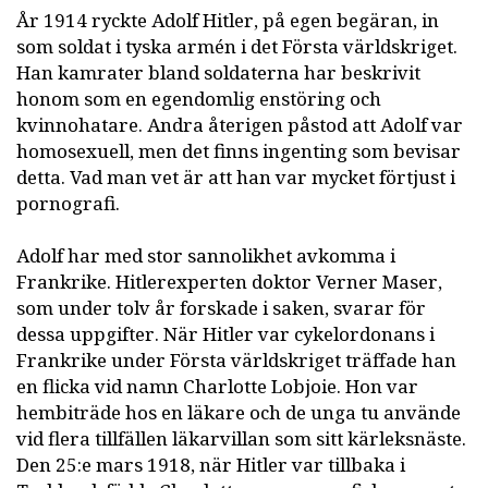
År 1914 ryckte Adolf Hitler, på egen begäran, in
som soldat i tyska armén i det Första världskriget.
Han kamrater bland soldaterna har beskrivit
honom som en egendomlig enstöring och
kvinnohatare. Andra återigen påstod att Adolf var
homosexuell, men det finns ingenting som bevisar
detta. Vad man vet är att han var mycket förtjust i
pornografi.
Adolf har med stor sannolikhet avkomma i
Frankrike. Hitlerexperten doktor Verner Maser,
som under tolv år forskade i saken, svarar för
dessa uppgifter. När Hitler var cykelordonans i
Frankrike under Första världskriget träffade han
en flicka vid namn Charlotte Lobjoie. Hon var
hembiträde hos en läkare och de unga tu använde
vid flera tillfällen läkarvillan som sitt kärleksnäste.
Den 25:e mars 1918, när Hitler var tillbaka i