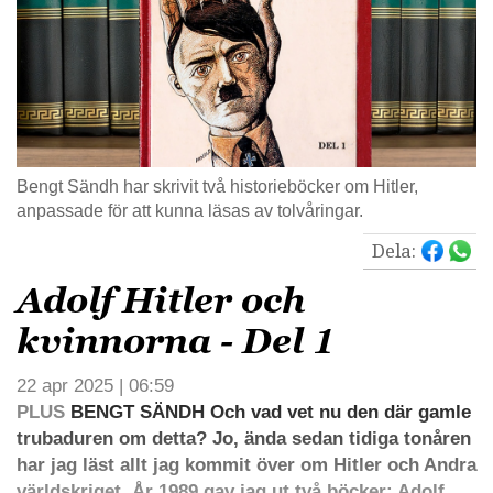
Bengt Sändh har skrivit två historieböcker om Hitler,
anpassade för att kunna läsas av tolvåringar.
Dela:
Adolf Hitler och
kvinnorna - Del 1
22 apr 2025 | 06:59
PLUS
BENGT SÄNDH Och vad vet nu den där gamle
trubaduren om detta? Jo, ända sedan tidiga tonåren
har jag läst allt jag kommit över om Hitler och Andra
världskriget. År 1989 gav jag ut två böcker: Adolf