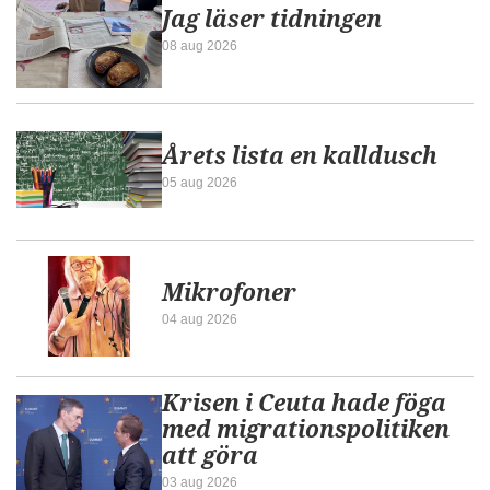
Jag läser tidningen
08 aug 2026
Årets lista en kalldusch
05 aug 2026
Mikrofoner
04 aug 2026
Krisen i Ceuta hade föga
med migrationspolitiken
att göra
03 aug 2026