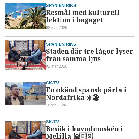
SPANIEN RIKS
Resmål med kulturell
lektion i bagaget
02 mar 2026
SPANIEN RIKS
Staden där tre lågor lyser
från samma ljus
02 mar 2026
SK-TV
En okänd spansk pärla i
Nordafrika ☀️🏖️
18 feb 2026
SK-TV
Besök i huvudmoskén i
Melilla 🕌🇪🇸