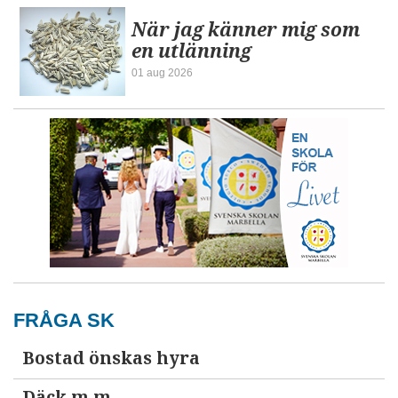
När jag känner mig som
en utlänning
01 aug 2026
FRÅGA SK
Bostad önskas hyra
Däck m.m