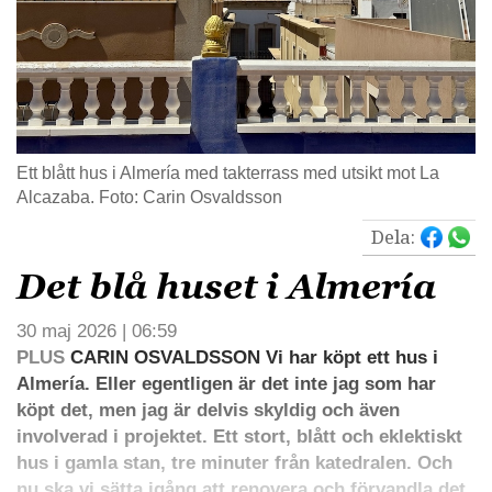
Ett blått hus i Almería med takterrass med utsikt mot La
Alcazaba. Foto: Carin Osvaldsson
Dela:
Det blå huset i Almería
30 maj 2026 | 06:59
PLUS
CARIN OSVALDSSON Vi har köpt ett hus i
Almería. Eller egentligen är det inte jag som har
köpt det, men jag är delvis skyldig och även
involverad i projektet. Ett stort, blått och eklektiskt
hus i gamla stan, tre minuter från katedralen. Och
nu ska vi sätta igång att renovera och förvandla det