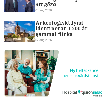
att göra
03 aug 2026
Arkeologiskt fynd
identifierar 1.500 år
gammal flicka
02 aug 2026