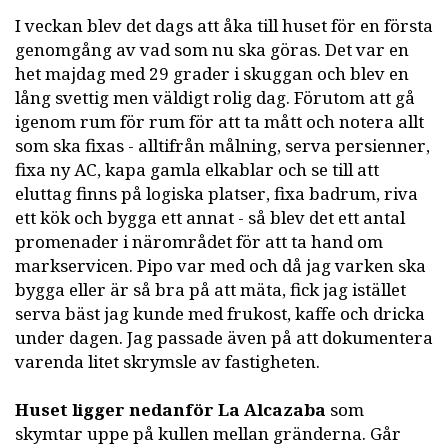
I veckan blev det dags att åka till huset för en första
genomgång av vad som nu ska göras. Det var en
het majdag med 29 grader i skuggan och blev en
lång svettig men väldigt rolig dag. Förutom att gå
igenom rum för rum för att ta mått och notera allt
som ska fixas - alltifrån målning, serva persienner,
fixa ny AC, kapa gamla elkablar och se till att
eluttag finns på logiska platser, fixa badrum, riva
ett kök och bygga ett annat - så blev det ett antal
promenader i närområdet för att ta hand om
markservicen. Pipo var med och då jag varken ska
bygga eller är så bra på att mäta, fick jag istället
serva bäst jag kunde med frukost, kaffe och dricka
under dagen. Jag passade även på att dokumentera
varenda litet skrymsle av fastigheten.
Huset ligger nedanför La Alcazaba
som
skymtar uppe på kullen mellan gränderna. Går