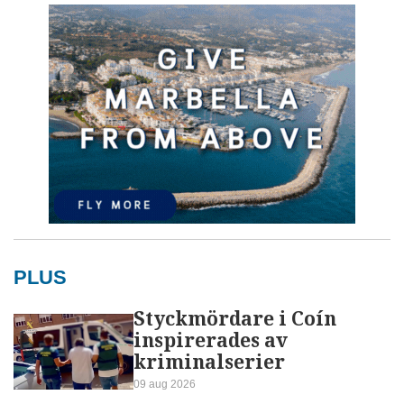
PLUS
Styckmördare i Coín
inspirerades av
kriminalserier
09 aug 2026