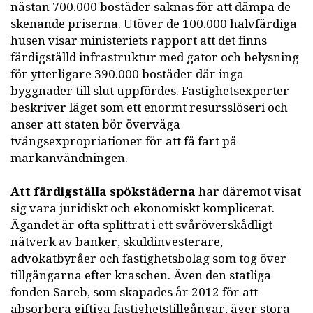
nästan 700.000 bostäder saknas för att dämpa de
skenande priserna. Utöver de 100.000 halvfärdiga
husen visar ministeriets rapport att det finns
färdigställd infrastruktur med gator och belysning
för ytterligare 390.000 bostäder där inga
byggnader till slut uppfördes. Fastighetsexperter
beskriver läget som ett enormt resursslöseri och
anser att staten bör överväga
tvångsexpropriationer för att få fart på
markanvändningen.
Att färdigställa spökstäderna
har däremot visat
sig vara juridiskt och ekonomiskt komplicerat.
Ägandet är ofta splittrat i ett svåröverskådligt
nätverk av banker, skuldinvesterare,
advokatbyråer och fastighetsbolag som tog över
tillgångarna efter kraschen. Även den statliga
fonden Sareb, som skapades år 2012 för att
absorbera giftiga fastighetstillgångar, äger stora