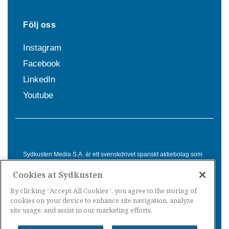
Följ oss
Instagram
Facebook
LinkedIn
Youtube
Sydkusten Media S.A. är ett svenskdrivet spanskt aktiebolag som
sedan 1992 erbjuder nyheter och tjänster till svensktalande i
Cookies at Sydkusten
Spanien. Genom nyhetsbevakning av hela Spanien, med bas på
Costa del Sol, är Sydkusten en ledande aktör inom
By clicking “Accept All Cookies”, you agree to the storing of
informationsförmedling för svenskar i Spanien.
cookies on your device to enhance site navigation, analyze
site usage, and assist in our marketing efforts.