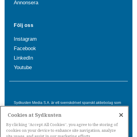
Annonsera
Följ oss
Instagram
Facebook
LinkedIn
Youtube
Sydkusten Media S.A. är ett svenskdrivet spanskt aktiebolag som
sedan 1992 erbjuder nyheter och tjänster till svensktalande i
Cookies at Sydkusten
Spanien. Genom nyhetsbevakning av hela Spanien, med bas på
Costa del Sol, är Sydkusten en ledande aktör inom
By clicking “Accept All Cookies”, you agree to the storing of
informationsförmedling för svenskar i Spanien.
cookies on your device to enhance site navigation, analyze
site usage, and assist in our marketing efforts.