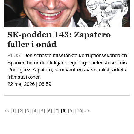
SK-podden 143: Zapatero
faller i onåd
PLUS
. Den senaste misstänkta korruptionsskandalen i
Spanien berör den tidigare regeringschefen José Luís
Rodríguez Zapatero, som varit en av socialistpartiets
främsta ikoner.
22 maj 2026 | 06:59
<<
[1]
[2]
[3]
[4]
[5]
[6]
[7]
[8]
[9]
[10]
>>