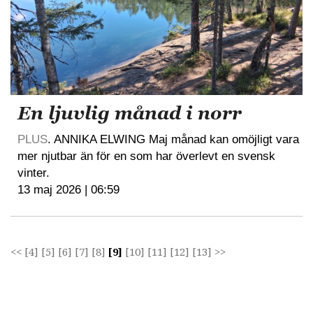
En ljuvlig månad i norr
PLUS
. ANNIKA ELWING Maj månad kan omöjligt vara
mer njutbar än för en som har överlevt en svensk
vinter.
13 maj 2026 | 06:59
<<
[4]
[5]
[6]
[7]
[8]
[9]
[10]
[11]
[12]
[13]
>>