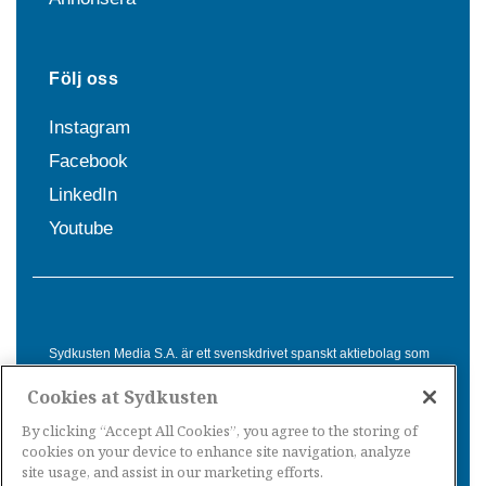
Följ oss
Instagram
Facebook
LinkedIn
Youtube
Sydkusten Media S.A. är ett svenskdrivet spanskt aktiebolag som
sedan 1992 erbjuder nyheter och tjänster till svensktalande i
Cookies at Sydkusten
Spanien. Genom nyhetsbevakning av hela Spanien, med bas på
Costa del Sol, är Sydkusten en ledande aktör inom
By clicking “Accept All Cookies”, you agree to the storing of
informationsförmedling för svenskar i Spanien.
cookies on your device to enhance site navigation, analyze
site usage, and assist in our marketing efforts.