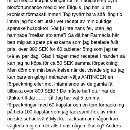
mina medicinförpackningar för min tidigare så dyra
blodförtunnande medicinen Eliguis, jag har ju ett
kroniskt förmaksflimmer! Tog tyvärr bara såå lång tid
innan jag fick ett utskrivet recept av min duktige
spanske husdoktor! Var ju inte hans fel, utan jag
hamnade ”mellan stolarna”! Så då har Farmacia här
bett mig att spara på askarna som jag betalade fullt
pris, över 800 SEK för 60 tabletter 5mg som jag tar
två av per dag! Glad i hågen med receptet i handen så
kan jag nu köpa för ca 50 SEK samma förpackning!
Men döm om min besvikelse när det visade sig att jag
kan bara en gång i månaden välja ANTINGEN en
förpackning eller mot inlämnande av de gamla få
tillbaka över 800 SEK!!! De måste haft otur när de
tänkte till där……! 😢 Jag har väl 5 tomma
förpackningar med 60 kapslar och en tom förpackning
på hela 100 kapslar som jag tacksamt fick av min
norske schackvän! Mycket tacksam om någon kan
vägleda mig om det alls finns någon lösning? Anders