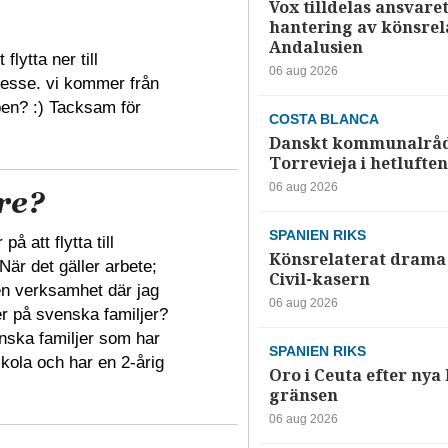
Vox tilldelas ansvaret
hantering av könsrela
Andalusien
flytta ner till
06 aug 2026
tresse. vi kommer från
ben? :) Tacksam för
COSTA BLANCA
Danskt kommunalråd
Torrevieja i hetluften
06 aug 2026
re?
SPANIEN RIKS
på att flytta till
Könsrelaterat drama 
 När det gäller arbete;
Civil-kasern
gen verksamhet där jag
06 aug 2026
r på svenska familjer?
nska familjer som har
SPANIEN RIKS
kola och har en 2-årig
Oro i Ceuta efter nya k
gränsen
06 aug 2026