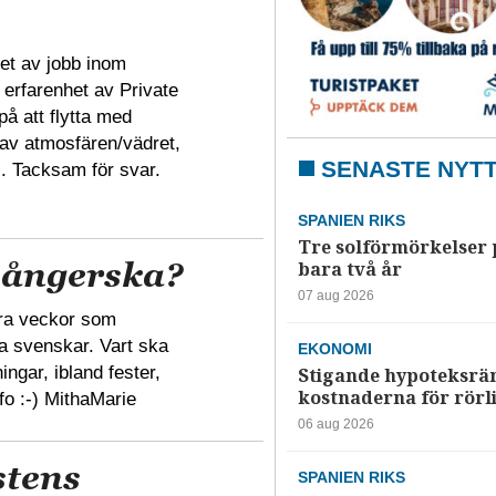
het av jobb inom
erfarenhet av Private
å att flytta med
ra av atmosfären/vädret,
SENASTE NYT
s. Tacksam för svar.
SPANIEN RIKS
Tre solförmörkelser 
sångerska?
bara två år
07 aug 2026
ågra veckor som
 svenskar. Vart ska
EKONOMI
ngar, ibland fester,
Stigande hypoteksrä
kostnaderna för rörl
fo :-) MithaMarie
06 aug 2026
stens
SPANIEN RIKS