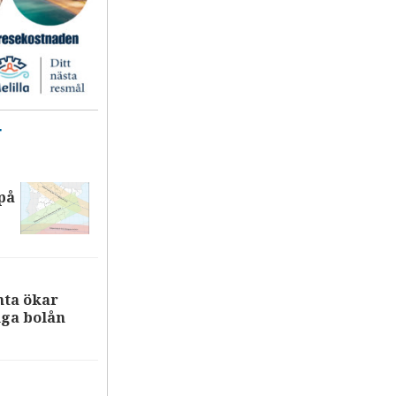
T
på
nta ökar
iga bolån