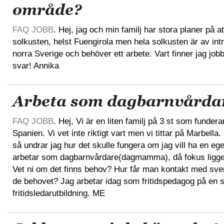
område?
FAQ JOBB
. Hej, jag och min familj har stora planer på att 
solkusten, helst Fuengirola men hela solkusten är av in
norra Sverige och behöver ett arbete. Vart finner jag job
svar! Annika
Arbeta som dagbarnvårda
FAQ JOBB
. Hej, Vi är en liten familj på 3 st som funderar 
Spanien. Vi vet inte riktigt vart men vi tittar på Marbella.
så undrar jag hur det skulle fungera om jag vill ha en e
arbetar som dagbarnvårdare(dagmamma), då fokus ligge
Vet ni om det finns behov? Hur får man kontakt med sve
de behovet? Jag arbetar idag som fritidspedagog på en s
fritidsledarutbildning. ME