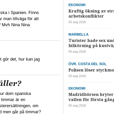
EKONOMI
Kraftig ökning av str
rska i Spanien. Finns
arbetskonflikter
man tillväga för att
05 aug 2026
? Mvh Nina Nina
MARBELLA
Turister hade sex un
bilkörning på kustv
05 aug 2026
t gör det, hur kan jag
ÖVR. COSTA DEL SOL
Polisen löser styckmo
05 aug 2026
äller?
EKONOMI
a hur dom spanska
Madridbörsen bryter 
vallen för första gån
a timmar är en
sterersättningen, om
05 aug 2026
ld men går på timmar?