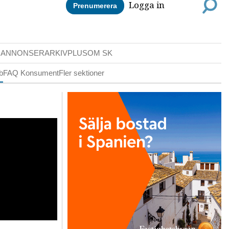
Logga in
Prenumerera
DANNONSER
ARKIV
PLUS
OM SK
b
FAQ Konsument
Fler sektioner