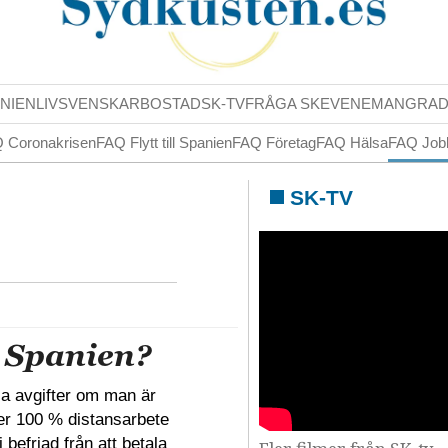
NIENLIV
SVENSKAR
BOSTAD
SK-TV
FRÅGA SK
EVENEMANG
RA
 Coronakrisen
FAQ Flytt till Spanien
FAQ Företag
FAQ Hälsa
FAQ Job
SK-TV
i Spanien?
la avgifter om man är
ler 100 % distansarbete
befriad från att betala