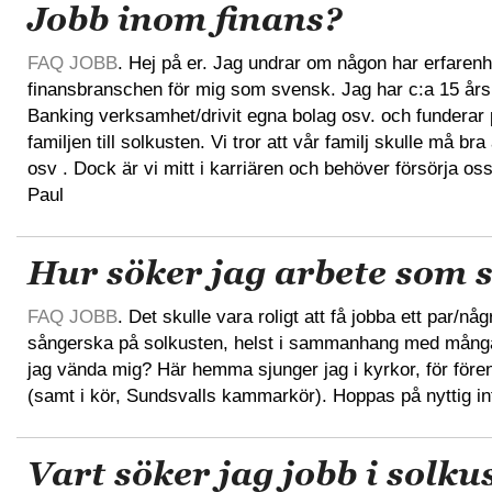
Jobb inom finans?
FAQ JOBB
. Hej på er. Jag undrar om någon har erfaren
finansbranschen för mig som svensk. Jag har c:a 15 års 
Banking verksamhet/drivit egna bolag osv. och funderar p
familjen till solkusten. Vi tror att vår familj skulle må b
osv . Dock är vi mitt i karriären och behöver försörja os
Paul
Hur söker jag arbete som 
FAQ JOBB
. Det skulle vara roligt att få jobba ett par/n
sångerska på solkusten, helst i sammanhang med många
jag vända mig? Här hemma sjunger jag i kyrkor, för föreni
(samt i kör, Sundsvalls kammarkör). Hoppas på nyttig in
Vart söker jag jobb i solku