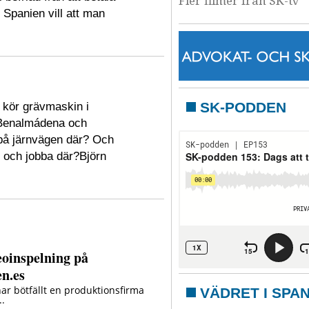
Fler filmer från SK-tv
t Spanien vill att man
SK-PODDEN
g kör grävmaskin i
i Benalmádena och
på järnvägen där? Och
et och jobba där?Björn
VÄDRET I SPA