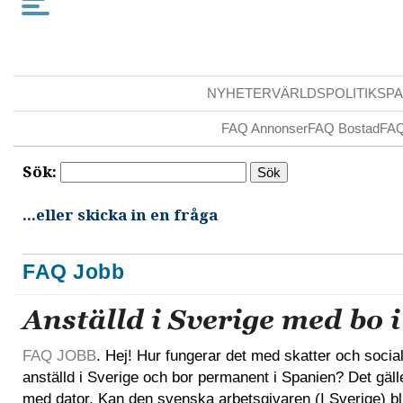
NYHETER
VÄRLDSPOLITIK
SPA
FAQ Annonser
FAQ Bostad
FAQ
Sök:
...eller skicka in en fråga
FAQ Jobb
Anställd i Sverige med bo 
FAQ JOBB
. Hej! Hur fungerar det med skatter och socia
anställd i Sverige och bor permanent i Spanien? Det gäl
med dator. Kan den svenska arbetsgivaren (I Sverige) bli 