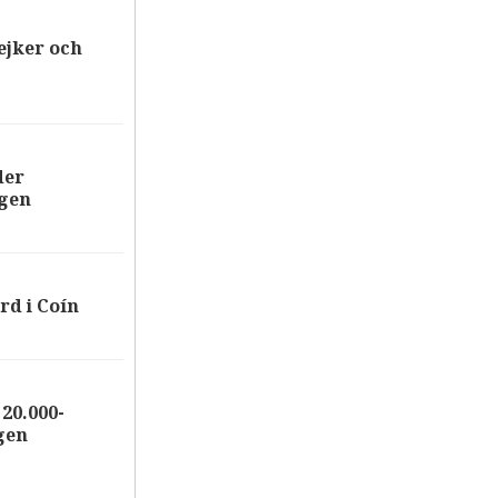
ejker och
der
ägen
rd i Coín
20.000-
gen