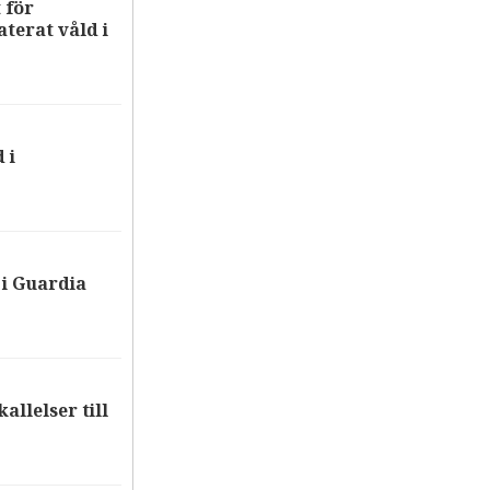
 för
terat våld i
 i
i Guardia
allelser till