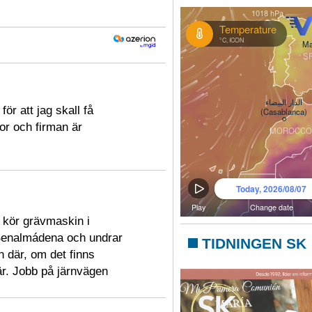
ör att jag skall få
or och firman är
g kör grävmaskin i
 Benalmádena och undrar
TIDNINGEN SK
 där, om det finns
där. Jobb på järnvägen