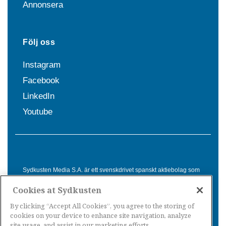
Annonsera
Följ oss
Instagram
Facebook
LinkedIn
Youtube
Sydkusten Media S.A. är ett svenskdrivet spanskt aktiebolag som
sedan 1992 erbjuder nyheter och tjänster till svensktalande i
Cookies at Sydkusten
Spanien. Genom nyhetsbevakning av hela Spanien, med bas på
Costa del Sol, är Sydkusten en ledande aktör inom
By clicking “Accept All Cookies”, you agree to the storing of
informationsförmedling för svenskar i Spanien.
cookies on your device to enhance site navigation, analyze
site usage, and assist in our marketing efforts.