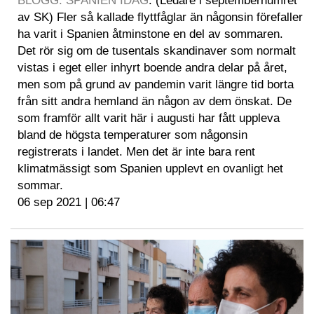
BLOGG: SPANIEN IDAG
. (Ledare i septembernumret
av SK) Fler så kallade flyttfåglar än någonsin förefaller
ha varit i Spanien åtminstone en del av sommaren.
Det rör sig om de tusentals skandinaver som normalt
vistas i eget eller inhyrt boende andra delar på året,
men som på grund av pandemin varit längre tid borta
från sitt andra hemland än någon av dem önskat. De
som framför allt varit här i augusti har fått uppleva
bland de högsta temperaturer som någonsin
registrerats i landet. Men det är inte bara rent
klimatmässigt som Spanien upplevt en ovanligt het
sommar.
06 sep 2021 | 06:47