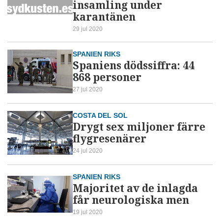
insamling under
karantänen
29 jul 2020
SPANIEN RIKS
Spaniens dödssiffra: 44
868 personer
27 jul 2020
COSTA DEL SOL
Drygt sex miljoner färre
flygresenärer
24 jul 2020
SPANIEN RIKS
Majoritet av de inlagda
får neurologiska men
19 jul 2020