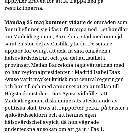
uppfyller kraven för att få trappa ned på
restriktionerna.
Måndag 25 maj kommer vidare
de områden som
ännu befinner sig i fas 0 få trappa ned. Det handlar
om Madridregionen, Barcelona stad med omnejd
samt en stor del av Castilla y León. De senare
upphör för övrigt att dela in sina områden i
hälsovårdsdistrikt och gör det nu istället i
provinser. Medan Barcelona tagit väntetiden med
ro har regionalpresidenten i Madrid Isabel Díaz
Ayuso varit mycket kritisk mot centralregeringen
och har till och med annonserat en anmälan till
Högsta domstolen. Díaz Ayuso vidhåller att
Madridregionen diskriminerats uteslutande av
politiska skäl, trots att rapporter pekar på brister i
sjukvårdssektorn och att hennes egen
hälsovårdschef avgick, då hon vägrade
underteckna ansökan om att gå in i Fas 1.