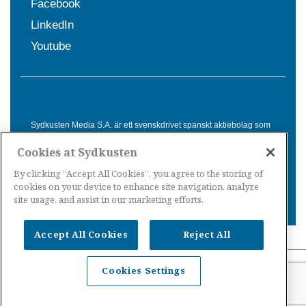
Facebook
LinkedIn
Youtube
Sydkusten Media S.A. är ett svenskdrivet spanskt aktiebolag som
sedan 1992 erbjuder nyheter och tjänster till svensktalande i
Cookies at Sydkusten
Spanien. Genom nyhetsbevakning av hela Spanien, med bas på
Costa del Sol, är Sydkusten en ledande aktör inom
By clicking “Accept All Cookies”, you agree to the storing of
informationsförmedling för svenskar i Spanien.
cookies on your device to enhance site navigation, analyze
site usage, and assist in our marketing efforts.
Accept All Cookies
Reject All
Nyheter Spanien
·
Nyheter Costa del Sol
·
Nyheter
Cookies Settings
Costa Tropical
·
Nyheter Costa Blanca
·
Nyheter
Balearerna
·
Nyheter Kanarieöarna