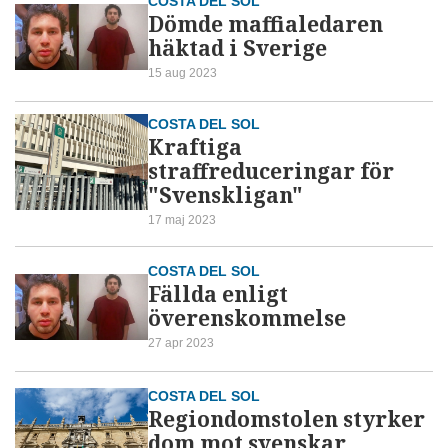
COSTA DEL SOL
Dömde maffialedaren
häktad i Sverige
15 aug 2023
COSTA DEL SOL
Kraftiga
straffreduceringar för
"Svenskligan"
17 maj 2023
COSTA DEL SOL
Fällda enligt
överenskommelse
27 apr 2023
COSTA DEL SOL
Regiondomstolen styrker
dom mot svenskar