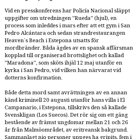
Vid en presskonferens har Policía Nacional släppt
uppgifter om utredningen ”Rueda” (hjul), en
process som inleddes i mars efter att ett gym i San
Pedro Alcántara och sedan strandrestaurangen
Heaven´s Beach i Estepona utsatts för
mordbränder. Båda ägdes av en spansk affärsman
kopplad till organiserad brottslighet och kallad
”Maradona”, som sköts ihjäl 12 maj utanför en
kyrka i San Pedro, vid vilken han närvarat vid
dotterns konfirmation.
Både detta mord samt avrättningen av en annan
känd kriminell 20 augusti utanför hans villa i El
Campanario, i Estepona, tillskrivs den så kallade
Svenskligan (Los Suecos). Det rör sig om ett gäng
bestående av främst ungdomar mellan 21 och 26
år från Malmöområdet, av eritreansk bakgrund.
Sammanlagt nio personer uppges ha gripits, fem i