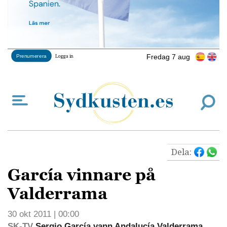
Fredag 7 aug
Prenumerera
Logga in
Dela:
García vinnare på
Valderrama
30 okt 2011 | 00:00
SK-TV
Sergio García vann Andalucía Valderrama