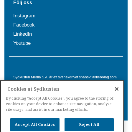
Följ oss
Instagram
Facebook
LinkedIn
Youtube
Sydkusten Media S.A. är ett svenskdrivet spanskt aktiebolag som
sedan 1992 erbjuder nyheter och tjänster till svensktalande i
Cookies at Sydkusten
Spanien. Genom nyhetsbevakning av hela Spanien, med bas på
Costa del Sol, är Sydkusten en ledande aktör inom
By clicking “Accept All Cookies”, you agree to the storing of
informationsförmedling för svenskar i Spanien.
cookies on your device to enhance site navigation, analyze
site usage, and assist in our marketing efforts.
Accept All Cookies
Reject All