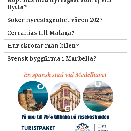
Köpt hus med hyresgäst som ej vill
flytta?
Söker hyreslägenhet våren 2027
Cercanías till Malaga?
Hur skrotar man bilen?
Svensk byggfirma i Marbella?