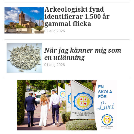
Arkeologiskt fynd
identifierar 1.500 år
gammal flicka
02 aug 2026
När jag känner mig som
en utlänning
01 aug 2026