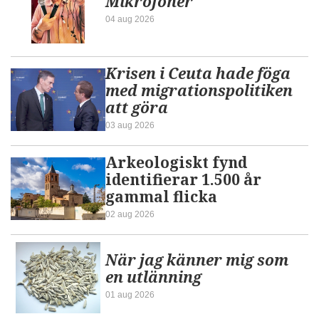
Mikrofoner
04 aug 2026
Krisen i Ceuta hade föga
med migrationspolitiken
att göra
03 aug 2026
Arkeologiskt fynd
identifierar 1.500 år
gammal flicka
02 aug 2026
När jag känner mig som
en utlänning
01 aug 2026