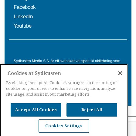
Facebook
LinkedIn
Youtube
Sydkusten Media S.A. är ett svenskdrivet spanskt aktiebolag som
sedan 1992 erbjuder nyheter och tjänster till svensktalande i
Cookies at Sydkusten
Spanien. Genom nyhetsbevakning av hela Spanien, med bas på
Costa del Sol, är Sydkusten en ledande aktör inom
By clicking “Accept All Cookies”, you agree to the storing of
informationsförmedling för svenskar i Spanien.
cookies on your device to enhance site navigation, analyze
site usage, and assist in our marketing efforts.
Accept All Cookies
Reject All
Nyheter Spanien
·
Nyheter Costa del Sol
·
Nyheter
Cookies Settings
Costa Tropical
·
Nyheter Costa Blanca
·
Nyheter