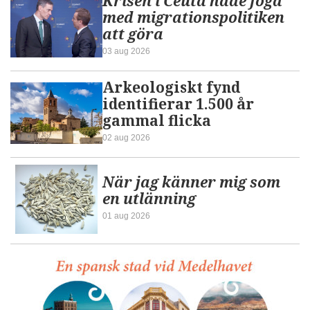
Krisen i Ceuta hade föga
med migrationspolitiken
att göra
03 aug 2026
Arkeologiskt fynd
identifierar 1.500 år
gammal flicka
02 aug 2026
När jag känner mig som
en utlänning
01 aug 2026