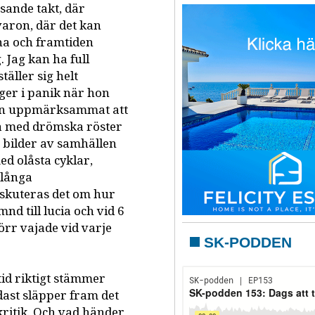
asande takt, där
varon, där det kan
na och framtiden
 Jag kan ha full
täller sig helt
nger i panik när hon
ven uppmärksammat att
a med drömska röster
 bilder av samhällen
ed olåsta cyklar,
slånga
diskuteras det om hur
mnd till lucia och vid 6
örr vajade vid varje
SK-PODDEN
ltid riktigt stämmer
ast släpper fram det
kritik. Och vad händer