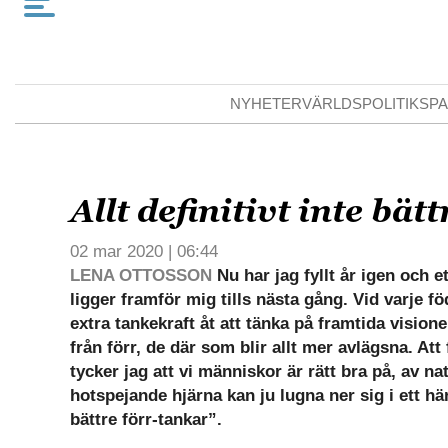
NYHETER
VÄRLDSPOLITIK
SPA
Allt definitivt inte bätt
02 mar 2020 | 06:44
LENA OTTOSSON
Nu har jag fyllt år igen och e
ligger framför mig tills nästa gång. Vid varje fö
extra tankekraft åt att tänka på framtida vision
från förr, de där som blir allt mer avlägsna. Att
tycker jag att vi människor är rätt bra på, av na
hotspejande hjärna kan ju lugna ner sig i ett hä
bättre förr-tankar”.