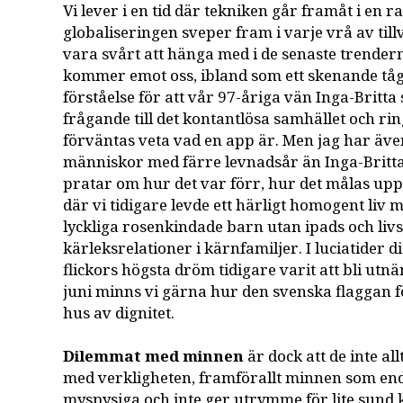
Vi lever i en tid där tekniken går framåt i en r
globaliseringen sveper fram i varje vrå av till
vara svårt att hänga med i de senaste trender
kommer emot oss, ibland som ett skenande tåg.
förståelse för att vår 97-åriga vän Inga-Britta s
frågande till det kontantlösa samhället och ri
förväntas veta vad en app är. Men jag har ä
människor med färre levnadsår än Inga-Britt
pratar om hur det var förr, hur det målas upp
där vi tidigare levde ett härligt homogent liv m
lyckliga rosenkindade barn utan ipads och liv
kärleksrelationer i kärnfamiljer. I luciatider 
flickors högsta dröm tidigare varit att bli utnä
juni minns vi gärna hur den svenska flaggan f
hus av dignitet.
Dilemmat med minnen
är dock att de inte al
med verkligheten, framförallt minnen som end
myspysiga och inte ger utrymme för lite sund 