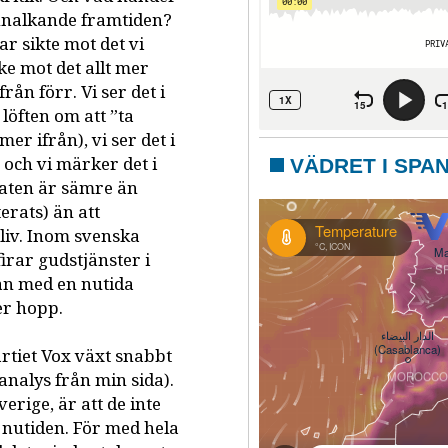
annalkande framtiden?
tar sikte mot det vi
ke mot det allt mer
ån förr. Vi ser det i
löften om att ”ta
er ifrån), vi ser det i
 och vi märker det i
VÄDRET I SPA
maten är sämre än
terats) än att
 liv. Inom svenska
irar gudstjänster i
än med en nutida
er hopp.
rtiet Vox växt snabbt
analys från min sida).
erige, är att de inte
d nutiden. För med hela