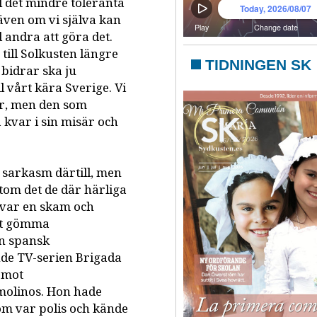
l det mindre toleranta
även om vi själva kan
d andra att göra det.
a till Solkusten längre
TIDNINGEN SK
 bidrar ska ju
 vårt kära Sverige. Vi
ar, men den som
 kvar i sin misär och
e sarkasm därtill, men
tom det de där härliga
 var en skam och
att gömma
en spansk
e TV-serien Brigada
 mot
emolinos. Hon hade
som var polis och kände