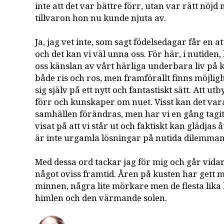
inte att det var bättre förr, utan var rätt nöjd
tillvaron hon nu kunde njuta av.
Ja, jag vet inte, som sagt födelsedagar får en at
och det kan vi väl unna oss. För här, i nutiden,
oss känslan av vårt härliga underbara liv på k
både ris och ros, men framförallt finns möjlig
sig själv på ett nytt och fantastiskt sätt. Att u
förr och kunskaper om nuet. Visst kan det var
samhällen förändras, men har vi en gång tagit o
visat på att vi står ut och faktiskt kan glädjas 
är inte urgamla lösningar på nutida dilemman 
Med dessa ord tackar jag för mig och går vidar
något oviss framtid. Åren på kusten har gett m
minnen, några lite mörkare men de flesta lika 
himlen och den värmande solen.