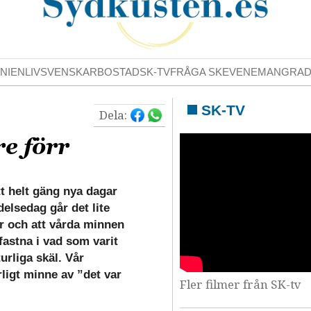
NIENLIV
SVENSKAR
BOSTAD
SK-TV
FRÅGA SK
EVENEMANG
RA
SK-TV
Dela:
re förr
tt helt gäng nya dagar
delsedag går det lite
er och att vårda minnen
 fastna i vad som varit
turliga skäl. Vår
rligt minne av ”det var
Fler filmer från SK-tv