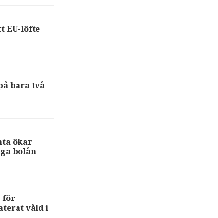
tt EU-löfte
på bara två
nta ökar
iga bolån
 för
terat våld i