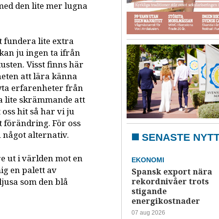
 med den lite mer lugna
t fundera lite extra
 kan ju ingen ta ifrån
usten. Visst finns här
heten att lära känna
tbyta erfarenheter från
a lite skrämmande att
ss hit så har vi ju
åt förändring. För oss
något alternativ.
SENASTE NYT
e ut i världen mot en
EKONOMI
ig en palett av
Spansk export nära
ljusa som den blå
rekordnivåer trots
stigande
energikostnader
07 aug 2026