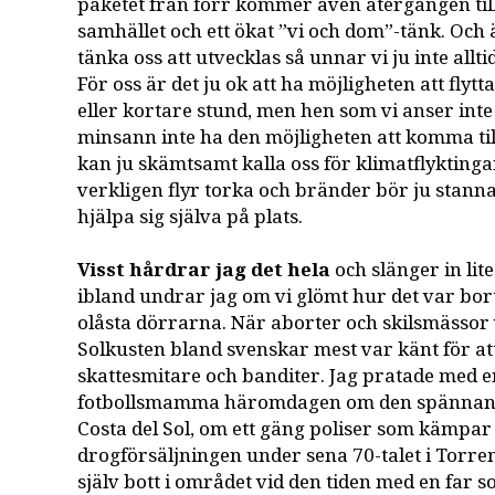
paketet från förr kommer även återgången til
samhället och ett ökat ”vi och dom”-tänk. Och 
tänka oss att utvecklas så unnar vi ju inte allti
För oss är det ju ok att ha möjligheten att flytt
eller kortare stund, men hen som vi anser inte
minsann inte ha den möjligheten att komma till
kan ju skämtsamt kalla oss för klimatflykting
verkligen flyr torka och bränder bör ju stanna
hjälpa sig själva på plats.
Visst hårdrar jag det hela
och slänger in lit
ibland undrar jag om vi glömt hur det var bor
olåsta dörrarna. När aborter och skilsmässor
Solkusten bland svenskar mest var känt för 
skattesmitare och banditer. Jag pratade med 
fotbollsmamma häromdagen om den spännand
Costa del Sol, om ett gäng poliser som kämpar
drogförsäljningen under sena 70-talet i Torr
själv bott i området vid den tiden med en far 