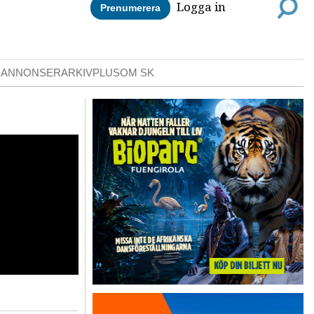
Logga in
Prenumerera
DANNONSER
ARKIV
PLUS
OM SK