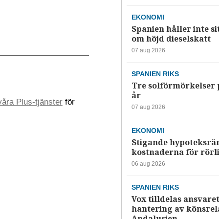
EKONOMI
Spanien håller inte si
om höjd dieselskatt
07 aug 2026
SPANIEN RIKS
Tre solförmörkelser 
år
åra Plus-tjänster
för
07 aug 2026
EKONOMI
Stigande hypoteksrä
kostnaderna för rörl
06 aug 2026
SPANIEN RIKS
Vox tilldelas ansvaret
hantering av könsrela
Andalusien