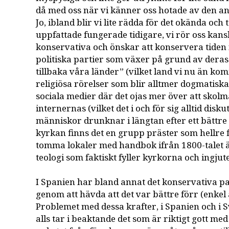
då med oss när vi känner oss hotade av den 
Jo, ibland blir vi lite rädda för det okända och 
uppfattade fungerade tidigare, vi rör oss kans
konservativa och önskar att konservera tiden fr
politiska partier som växer på grund av deras 
tillbaka våra länder” (vilket land vi nu än komm
religiösa rörelser som blir alltmer dogmatiska
sociala medier där det ojas mer över att skol
internernas (vilket det i och för sig alltid disku
människor drunknar i längtan efter ett bättre
kyrkan finns det en grupp präster som hellre f
tomma lokaler med handbok ifrån 1800-talet 
teologi som faktiskt fyller kyrkorna och ingjut
I Spanien har bland annat det konservativa pa
genom att hävda att det var bättre förr (enkel 
Problemet med dessa krafter, i Spanien och i Sv
alls tar i beaktande det som är riktigt gott me