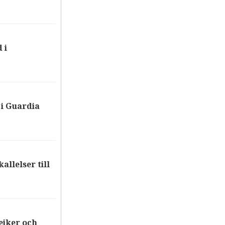
 i
i Guardia
allelser till
ejker och