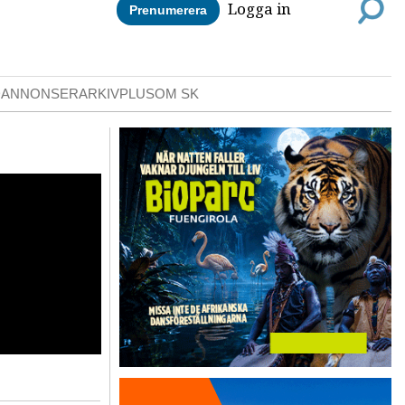
Logga in
Prenumerera
DANNONSER
ARKIV
PLUS
OM SK