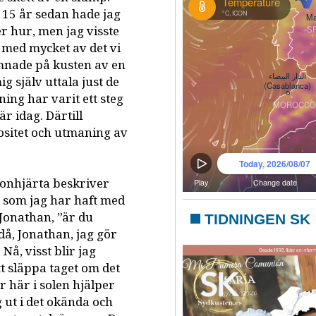
15 år sedan hade jag
ler hur, men jag visste
så med mycket av det vi
mnade på kusten av en
g själv uttala just de
ning har varit ett steg
r idag. Därtill
ositet och utmaning av
jonhjärta beskriver
tt som jag har haft med
 Jonathan, ”är du
TIDNINGEN SK
då, Jonathan, jag gör
Nå, visst blir jag
tt släppa taget om det
här i solen hjälper
 ut i det okända och