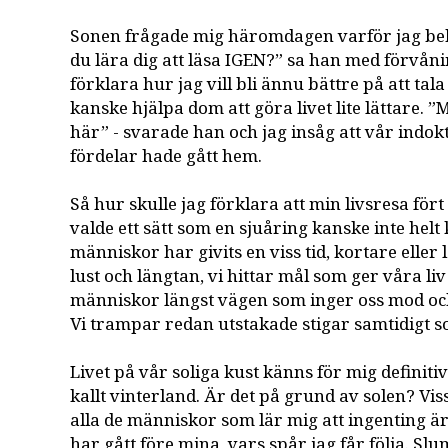
Sonen frågade mig häromdagen varför jag beh
du lära dig att läsa IGEN?” sa han med förvåni
förklara hur jag vill bli ännu bättre på att t
kanske hjälpa dom att göra livet lite lättare. ”M
här” - svarade han och jag insåg att vår indo
fördelar hade gått hem.
Så hur skulle jag förklara att min livsresa fört
valde ett sätt som en sjuåring kanske inte helt
människor har givits en viss tid, kortare eller 
lust och längtan, vi hittar mål som ger våra liv
människor längst vägen som inger oss mod och 
Vi trampar redan utstakade stigar samtidigt s
Livet på vår soliga kust känns för mig definitivt
kallt vinterland. Är det på grund av solen? Vis
alla de människor som lär mig att ingenting är
har gått före mina, vars spår jag får följa. Slump