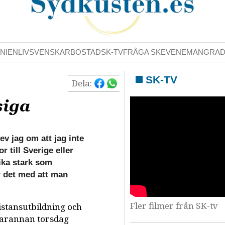
NIENLIV
SVENSKAR
BOSTAD
SK-TV
FRÅGA SK
EVENEMANG
RA
SK-TV
Dela:
siga
v jag om att jag inte
r till Sverige eller
lika stark som
 det med att man
Fler filmer från SK-tv
distansutbildning och
 varannan torsdag