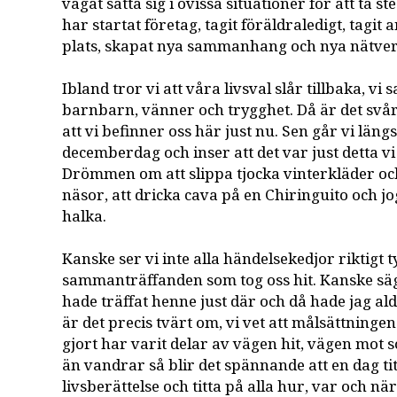
vågat sätta sig i ovissa situationer för att ta
har startat företag, tagit föräldraledigt, tagit 
plats, skapat nya sammanhang och nya nätver
Ibland tror vi att våra livsval slår tillbaka, vi
barnbarn, vänner och trygghet. Då är det svå
att vi befinner oss här just nu. Sen går vi längs
decemberdag och inser att det var just detta 
Drömmen om att slippa tjocka vinterkläder o
näsor, att dricka cava på en Chiringuito och jo
halka.
Kanske ser vi inte alla händelsekedjor riktigt ty
sammanträffanden som tog oss hit. Kanske säg
hade träffat henne just där och då hade jag aldr
är det precis tvärt om, vi vet att målsättninge
gjort har varit delar av vägen hit, vägen mot sol
än vandrar så blir det spännande att en dag tit
livsberättelse och titta på alla hur, var och när