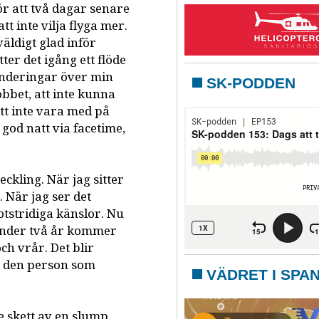
för att två dagar senare
t inte vilja flyga mer.
äldigt glad inför
ter det igång ett flöde
underingar över min
SK-PODDEN
obbet, att inte kunna
tt inte vara med på
god natt via facetime,
eckling. När jag sitter
. När jag ser det
otstridiga känslor. Nu
å under två år kommer
ch vrår. Det blir
m den person som
VÄDRET I SPA
e skett av en slump.