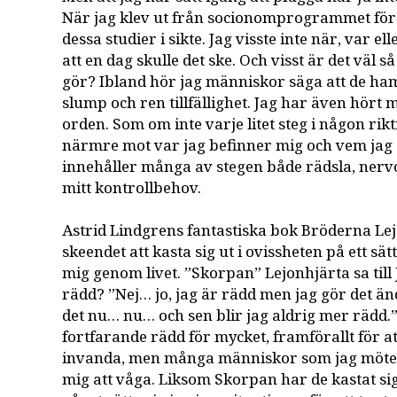
När jag klev ut från socionomprogrammet för 
dessa studier i sikte. Jag visste inte när, var el
att en dag skulle det ske. Och visst är det väl 
gör? Ibland hör jag människor säga att de ha
slump och ren tillfällighet. Jag har även hört mi
orden. Som om inte varje litet steg i någon rikt
närmre mot var jag befinner mig och vem jag ä
innehåller många av stegen både rädsla, nerv
mitt kontrollbehov.
Astrid Lindgrens fantastiska bok Bröderna Le
skeendet att kasta sig ut i ovissheten på ett sä
mig genom livet. ”Skorpan” Lejonhjärta sa till
rädd? ”Nej… jo, jag är rädd men jag gör det än
det nu… nu… och sen blir jag aldrig mer rädd.” 
fortfarande rädd för mycket, framförallt för a
invanda, men många människor som jag möter 
mig att våga. Liksom Skorpan har de kastat sig