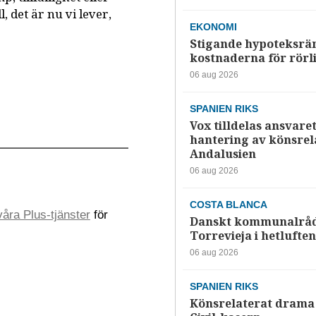
 det är nu vi lever,
EKONOMI
Stigande hypoteksrä
kostnaderna för rörl
06 aug 2026
SPANIEN RIKS
Vox tilldelas ansvaret
hantering av könsrela
Andalusien
06 aug 2026
COSTA BLANCA
åra Plus-tjänster
för
Danskt kommunalråd
Torrevieja i hetluften
06 aug 2026
SPANIEN RIKS
Könsrelaterat drama 