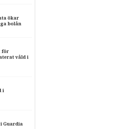
nta ökar
iga bolån
 för
terat våld i
 i
i Guardia