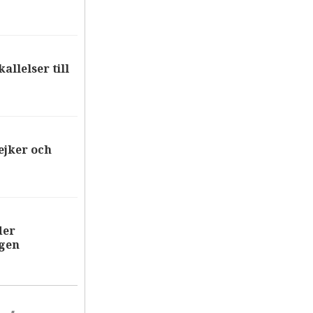
allelser till
ejker och
der
ägen