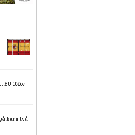
T
tt EU-löfte
på bara två