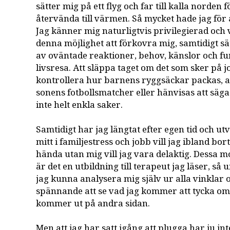
sätter mig på ett flyg och far till kalla norden 
återvända till värmen. Så mycket hade jag för at
Jag känner mig naturligtvis privilegierad och v
denna möjlighet att förkovra mig, samtidigt sät
av oväntade reaktioner, behov, känslor och f
livsresa. Att släppa taget om det som sker på j
kontrollera hur barnens ryggsäckar packas, a
sonens fotbollsmatcher eller hänvisas att säga 
inte helt enkla saker.
Samtidigt har jag längtat efter egen tid och utv
mitt i familjestress och jobb vill jag ibland bort
hända utan mig vill jag vara delaktig. Dessa m
är det en utbildning till terapeut jag läser, s
jag kunna analysera mig själv ur alla vinklar o
spännande att se vad jag kommer att tycka o
kommer ut på andra sidan.
Men att jag har satt igång att plugga har ju int