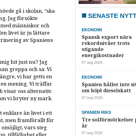
övde gå i skolan, ”ska
SENASTE NYT
ng. Jag försökte
ala med människor och
EKONOMI
en livet är ju lättare
Spansk export nära
ktrinering av Spaniens
rekordnivåer trots
stigande
energikostnader
 mig hit just nu? Jag
07 aug 2026
 kan greppa och sa: Vi
längre, vi har getts en
EKONOMI
 en mening. Vi träffar
Spanien håller inte si
om höjd dieselskatt
visar oss alternativ.
om vi bryter ny mark.
07 aug 2026
 enklare än livet i ett
SPANIEN RIKS
Tre solförmörkelser 
st, men framförallt för
år
 omöjligt, vars steg
07 aug 2026
, tillfällighet eller