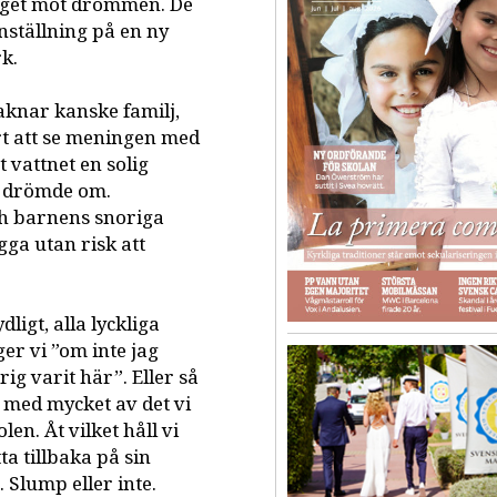
 steget mot drömmen. De
anställning på en ny
k.
 saknar kanske familj,
rt att se meningen med
t vattnet en solig
vi drömde om.
ch barnens snoriga
gga utan risk att
dligt, alla lyckliga
er vi ”om inte jag
ig varit här”. Eller så
n med mycket av det vi
en. Åt vilket håll vi
ta tillbaka på sin
. Slump eller inte.