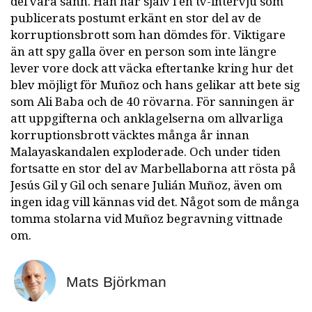
del vara sann. Han har själv i en tv-intervju som
publicerats postumt erkänt en stor del av de
korruptionsbrott som han dömdes för. Viktigare
än att spy galla över en person som inte längre
lever vore dock att väcka eftertanke kring hur det
blev möjligt för Muñoz och hans gelikar att bete sig
som Ali Baba och de 40 rövarna. För sanningen är
att uppgifterna och anklagelserna om allvarliga
korruptionsbrott väcktes många år innan
Malayaskandalen exploderade. Och under tiden
fortsatte en stor del av Marbellaborna att rösta på
Jesús Gil y Gil och senare Julián Muñoz, även om
ingen idag vill kännas vid det. Något som de många
tomma stolarna vid Muñoz begravning vittnade
om.
Mats Björkman