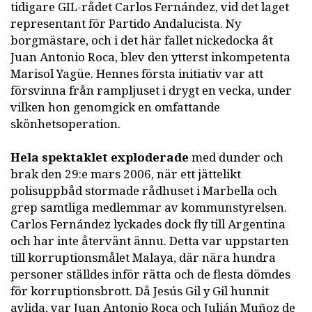
tidigare GIL-rådet Carlos Fernández, vid det laget
representant för Partido Andalucista. Ny
borgmästare, och i det här fallet nickedocka åt
Juan Antonio Roca, blev den ytterst inkompetenta
Marisol Yagüe. Hennes första initiativ var att
försvinna från rampljuset i drygt en vecka, under
vilken hon genomgick en omfattande
skönhetsoperation.
Hela spektaklet exploderade
med dunder och
brak den 29:e mars 2006, när ett jättelikt
polisuppbåd stormade rådhuset i Marbella och
grep samtliga medlemmar av kommunstyrelsen.
Carlos Fernández lyckades dock fly till Argentina
och har inte återvänt ännu. Detta var uppstarten
till korruptionsmålet Malaya, där nära hundra
personer ställdes inför rätta och de flesta dömdes
för korruptionsbrott. Då Jesús Gil y Gil hunnit
avlida, var Juan Antonio Roca och Julián Muñoz de