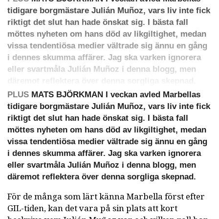
tidigare borgmästare Julián Muñoz, vars liv inte fick
riktigt det slut han hade önskat sig. I bästa fall
möttes nyheten om hans död av likgiltighet, medan
vissa tendentiösa medier vältrade sig ännu en gång
i dennes skumma affärer. Jag ska varken ignorera
eller svartmåla Julián Muñoz i denna blogg, men
däremot reflektera över denna sorgliga skepnad.
PLUS
MATS BJÖRKMAN I veckan avled Marbellas
tidigare borgmästare Julián Muñoz, vars liv inte fick
riktigt det slut han hade önskat sig. I bästa fall
möttes nyheten om hans död av likgiltighet, medan
vissa tendentiösa medier vältrade sig ännu en gång
i dennes skumma affärer. Jag ska varken ignorera
eller svartmåla Julián Muñoz i denna blogg, men
däremot reflektera över denna sorgliga skepnad.
För de många som lärt känna Marbella först efter
GIL-tiden, kan det vara på sin plats att kort