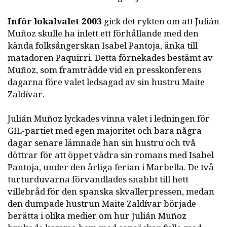
Inför lokalvalet 2003
gick det rykten om att Julián
Muñoz skulle ha inlett ett förhållande med den
kända folksångerskan Isabel Pantoja, änka till
matadoren Paquirri. Detta förnekades bestämt av
Muñoz, som framträdde vid en presskonferens
dagarna före valet ledsagad av sin hustru Maite
Zaldívar.
Julián Muñoz lyckades vinna valet i ledningen för
GIL-partiet med egen majoritet och bara några
dagar senare lämnade han sin hustru och två
döttrar för att öppet vädra sin romans med Isabel
Pantoja, under den årliga ferian i Marbella. De två
turturduvarna förvandlades snabbt till hett
villebråd för den spanska skvallerpressen, medan
den dumpade hustrun Maite Zaldívar började
berätta i olika medier om hur Julián Muñoz