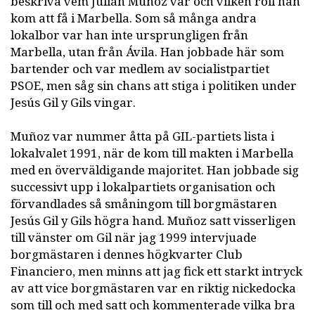
beskriva vem Julián Muñoz var och vilken roll han
kom att få i Marbella. Som så många andra
lokalbor var han inte ursprungligen från
Marbella, utan från Ávila. Han jobbade här som
bartender och var medlem av socialistpartiet
PSOE, men såg sin chans att stiga i politiken under
Jesús Gil y Gils vingar.
Muñoz var nummer åtta på GIL-partiets lista i
lokalvalet 1991, när de kom till makten i Marbella
med en överväldigande majoritet. Han jobbade sig
successivt upp i lokalpartiets organisation och
förvandlades så småningom till borgmästaren
Jesús Gil y Gils högra hand. Muñoz satt visserligen
till vänster om Gil när jag 1999 intervjuade
borgmästaren i dennes högkvarter Club
Financiero, men minns att jag fick ett starkt intryck
av att vice borgmästaren var en riktig nickedocka
som till och med satt och kommenterade vilka bra