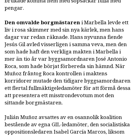
brukade komma hem med sopsäckar fulla med
pengar.
Den omvalde borgmästaren
i Marbella levde ett
liv i rosa skimmer med sin nya kärlek, men hans
dagar var redan räknade. Hans nyvunna fiende
Jesús Gil avled visserligen i samma veva, men den
som hade haft den verkliga makten i Marbella i
mer än tio år var byggsamordnaren José Antonio
Roca, som hade börjat förbereda sin hämnd. När
Muñoz fråntog Roca kontrollen i maktens
korridorer mutade den tidigare byggsamordnaren
ett flertal fullmäktigeledamöter för att förmå dessa
att presentera ett misstrondevotum mot den
sittande borgmästaren.
Julián Muñoz avsattes av en osannolik koalition
bestående av egna GIL-ledamöter, den socialistiska
oppositionsledaren Isabel García Marcos, liksom