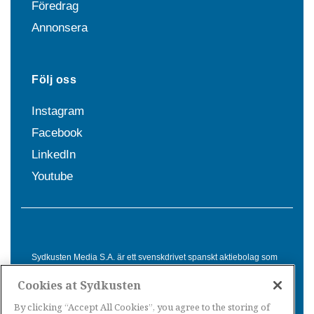
Föredrag
Annonsera
Följ oss
Instagram
Facebook
LinkedIn
Youtube
Sydkusten Media S.A. är ett svenskdrivet spanskt aktiebolag som
sedan 1992 erbjuder nyheter och tjänster till svensktalande i
Cookies at Sydkusten
Spanien. Genom nyhetsbevakning av hela Spanien, med bas på
Costa del Sol, är Sydkusten en ledande aktör inom
By clicking “Accept All Cookies”, you agree to the storing of
informationsförmedling för svenskar i Spanien.