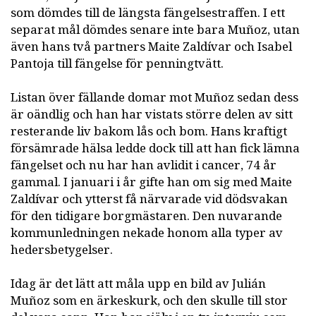
som dömdes till de längsta fängelsestraffen. I ett
separat mål dömdes senare inte bara Muñoz, utan
även hans två partners Maite Zaldívar och Isabel
Pantoja till fängelse för penningtvätt.
Listan över fällande domar mot Muñoz sedan dess
är oändlig och han har vistats större delen av sitt
resterande liv bakom lås och bom. Hans kraftigt
försämrade hälsa ledde dock till att han fick lämna
fängelset och nu har han avlidit i cancer, 74 år
gammal. I januari i år gifte han om sig med Maite
Zaldívar och ytterst få närvarade vid dödsvakan
för den tidigare borgmästaren. Den nuvarande
kommunledningen nekade honom alla typer av
hedersbetygelser.
Idag är det lätt att måla upp en bild av Julián
Muñoz som en ärkeskurk, och den skulle till stor