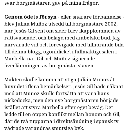
svar borgmästaren gav på mina frågor.
Genom ödets försyn
- eller snarare förbannelse -
blev Julián Muñoz utsedd till borgmästare 2002,
när Jesús Gil sent om sider blev ikappkommen av
rättsväsendet och belagd med ämbetsförbud. Jag
närvarade vid och förevigade med tillhörande bild
till denna blogg, ögonblicket i fullmäktigesalen i
Marbella när Gil och Muñoz signerade
överlämningen av borgmästarstaven.
Makten skulle komma att stiga Julián Muñoz åt
huvudet i flera bemärkelser. Jesús Gil hade räknat
med att Muñoz skulle fortsätta att vara hans
nickedocka, men den nye borgmästaren började
istället att styra Marbella efter eget bevåg. Det
ledde till en öppen konflikt mellan honom och Gil,
där de två tupparna i direktsändning i spansk tv
vädrade varandras smutsiga byk.