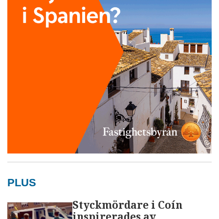
PLUS
Styckmördare i Coín
inspirerades av