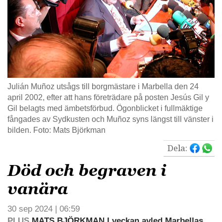
Julián Muñoz utsågs till borgmästare i Marbella den 24
april 2002, efter att hans företrädare på posten Jesús Gil y
Gil belagts med ämbetsförbud. Ögonblicket i fullmäktige
fångades av Sydkusten och Muñoz syns längst till vänster i
bilden. Foto: Mats Björkman
Dela:
Död och begraven i
vanära
30 sep 2024 | 06:59
PLUS
MATS BJÖRKMAN I veckan avled Marbellas