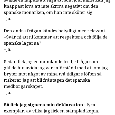
svalde en impuls att säga att som journalist kan jag
knappast lova att inte skriva negativt om den
spanske monarken, om han inte sköter sig.
–Ja.
Den andra frågan kändes betydligt mer relevant.
–Svär ni att ni kommer att respektera och följa de
spanska lagarna?
–Ja.
Sedan fick jag en mumlande tredje fråga som
gällde huruvida jag var införstådd med att om jag
bryter mot något av mina två tidigare löften så
riskerar jag att bli fråntagen det spanska
medborgarskapet.
–Ja.
Så fick jag signera min deklaration
i fyra
exemplar, av vilka jag fick en stämplad kopia.