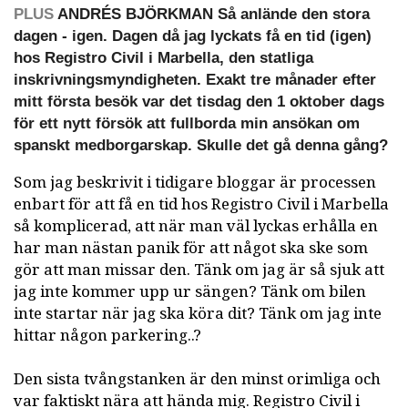
PLUS
ANDRÉS BJÖRKMAN Så anlände den stora
dagen - igen. Dagen då jag lyckats få en tid (igen)
hos Registro Civil i Marbella, den statliga
inskrivningsmyndigheten. Exakt tre månader efter
mitt första besök var det tisdag den 1 oktober dags
för ett nytt försök att fullborda min ansökan om
spanskt medborgarskap. Skulle det gå denna gång?
Som jag beskrivit i tidigare bloggar är processen
enbart för att få en tid hos Registro Civil i Marbella
så komplicerad, att när man väl lyckas erhålla en
har man nästan panik för att något ska ske som
gör att man missar den. Tänk om jag är så sjuk att
jag inte kommer upp ur sängen? Tänk om bilen
inte startar när jag ska köra dit? Tänk om jag inte
hittar någon parkering..?
Den sista tvångstanken är den minst orimliga och
var faktiskt nära att hända mig. Registro Civil i