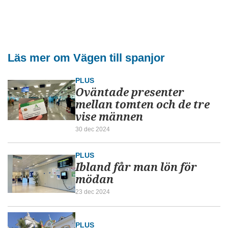
Läs mer om Vägen till spanjor
PLUS
Oväntade presenter
mellan tomten och de tre
vise männen
30 dec 2024
PLUS
Ibland får man lön för
mödan
23 dec 2024
PLUS