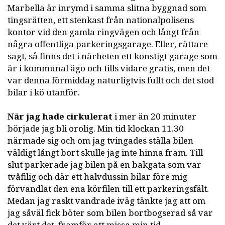
Marbella är inrymd i samma slitna byggnad som
tingsrätten, ett stenkast från nationalpolisens
kontor vid den gamla ringvägen och långt från
några offentliga parkeringsgarage. Eller, rättare
sagt, så finns det i närheten ett konstigt garage som
är i kommunal ägo och tills vidare gratis, men det
var denna förmiddag naturligtvis fullt och det stod
bilar i kö utanför.
När jag hade cirkulerat
i mer än 20 minuter
började jag bli orolig. Min tid klockan 11.30
närmade sig och om jag tvingades ställa bilen
väldigt långt bort skulle jag inte hinna fram. Till
slut parkerade jag bilen på en bakgata som var
tvåfilig och där ett halvdussin bilar före mig
förvandlat den ena körfilen till ett parkeringsfält.
Medan jag raskt vandrade iväg tänkte jag att om
jag såväl fick böter som bilen bortbogserad så var