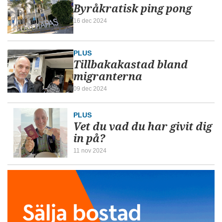
Byråkratisk ping pong
16 dec 2024
PLUS
Tillbakakastad bland
migranterna
09 dec 2024
PLUS
Vet du vad du har givit dig
in på?
11 nov 2024