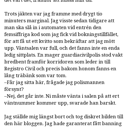
det värt det, framför att missa min tid.
Trots jäkten var jag framme med drygt tio
minuters marginal. Jag visste sedan tidigare att
man ska slå in i automaten vid entrén den
femsiffriga kod som jag fick vid bokningstillfället,
för att få ut ett kvitto som bekräftar att jag mött
upp. Väntsalen var full, och det fanns inte en enda
ledig sittplats. En mager guardiacivilpolis stod vakt
bredbent framför korridoren som leder in till
Registro Civil och precis bakom honom fanns en
lång träbänk som var tom.
–Får jag sitta här, frågade jag polismannen
försynt?
–Nej, det går inte. Ni måste vänta i salen på att ert
väntnummer kommer upp, svarade han barskt.
Jag ställde mig längst bort och tog diskret bilden till
den här bloggen. Jag hade garanterat fått banning