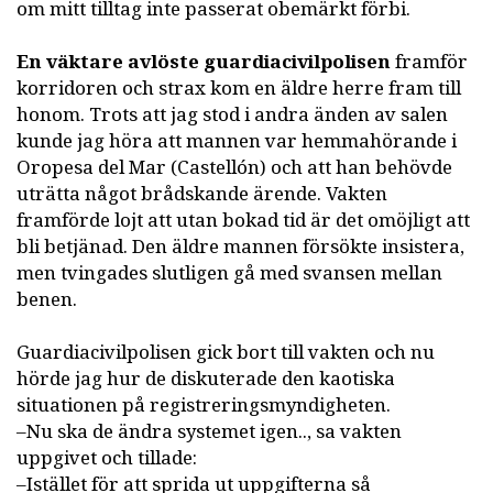
om mitt tilltag inte passerat obemärkt förbi.
En väktare avlöste guardiacivilpolisen
framför
korridoren och strax kom en äldre herre fram till
honom. Trots att jag stod i andra änden av salen
kunde jag höra att mannen var hemmahörande i
Oropesa del Mar (Castellón) och att han behövde
uträtta något brådskande ärende. Vakten
framförde lojt att utan bokad tid är det omöjligt att
bli betjänad. Den äldre mannen försökte insistera,
men tvingades slutligen gå med svansen mellan
benen.
Guardiacivilpolisen gick bort till vakten och nu
hörde jag hur de diskuterade den kaotiska
situationen på registreringsmyndigheten.
–Nu ska de ändra systemet igen.., sa vakten
uppgivet och tillade:
–Istället för att sprida ut uppgifterna så