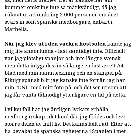
så, men detta uteblev. Det är kanske när allt
kommer omkring inte så märkvärdigt, då jag
räknat ut att omkring 2.000 personer om året
svärs in som spanska medborgare, enbart i
Marbella.
När jag klev ut i den vackra höstsolen
kände jag
mig lite annorlunda - fast samtidigt inte. Officiellt
var jag plötsligt spanjor och inte längre svensk,
men detta intygades än så länge endast av ett A4-
blad med min namnteckning och en stämpel på.
Riktigt spansk blir jag kanske inte förrän jag har
min ”DNI” med mitt foto på, och det ser ut som att
jag får vänta tålmodigt ytterligare en tid på detta.
I vilket fall har jag äntligen lyckats erhålla
medborgarskap i det land där jag föddes och levt
större delen av mitt liv. Det känns helt rätt. Efter att
ha bevakat de spanska nyheterna i Spanien i mer