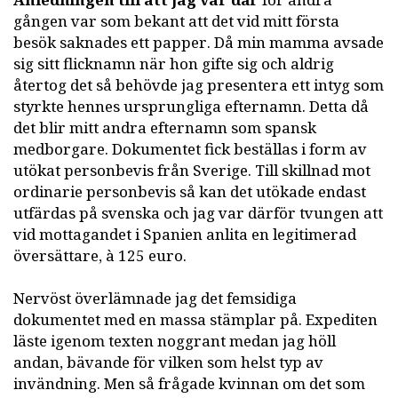
Anledningen till att jag var där
för andra
gången var som bekant att det vid mitt första
besök saknades ett papper. Då min mamma avsade
sig sitt flicknamn när hon gifte sig och aldrig
återtog det så behövde jag presentera ett intyg som
styrkte hennes ursprungliga efternamn. Detta då
det blir mitt andra efternamn som spansk
medborgare. Dokumentet fick beställas i form av
utökat personbevis från Sverige. Till skillnad mot
ordinarie personbevis så kan det utökade endast
utfärdas på svenska och jag var därför tvungen att
vid mottagandet i Spanien anlita en legitimerad
översättare, à 125 euro.
Nervöst överlämnade jag det femsidiga
dokumentet med en massa stämplar på. Expediten
läste igenom texten noggrant medan jag höll
andan, bävande för vilken som helst typ av
invändning. Men så frågade kvinnan om det som