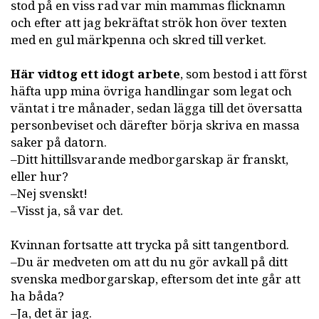
stod på en viss rad var min mammas flicknamn
och efter att jag bekräftat strök hon över texten
med en gul märkpenna och skred till verket.
Här vidtog ett idogt arbete
, som bestod i att först
häfta upp mina övriga handlingar som legat och
väntat i tre månader, sedan lägga till det översatta
personbeviset och därefter börja skriva en massa
saker på datorn.
–Ditt hittillsvarande medborgarskap är franskt,
eller hur?
–Nej svenskt!
–Visst ja, så var det.
Kvinnan fortsatte att trycka på sitt tangentbord.
–Du är medveten om att du nu gör avkall på ditt
svenska medborgarskap, eftersom det inte går att
ha båda?
–Ja, det är jag.