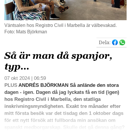
Väntsalen hos Registro Civil i Marbella är välbevakad.
Foto: Mats Björkman
Dela:
Så är man då spanjor,
typ…
07 okt 2024 | 06:59
PLUS
ANDRÉS BJÖRKMAN Så anlände den stora
dagen - igen. Dagen då jag lyckats få en tid (igen)
hos Registro Civil i Marbella, den statliga
inskrivningsmyndigheten. Exakt tre månader efter
mitt första besök var det tisdag den 1 oktober dags
för ett nytt försök att fullborda min ansökan om
spanskt medborgarskap. Skulle det gå denna gång?