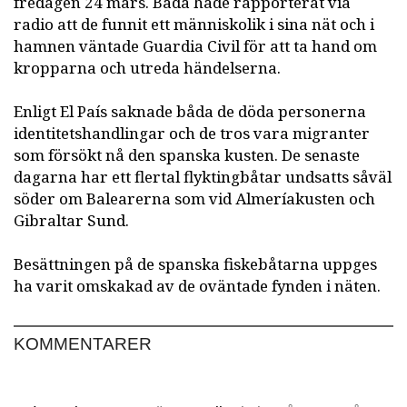
fredagen 24 mars. Båda hade rapporterat via
radio att de funnit ett människolik i sina nät och i
hamnen väntade Guardia Civil för att ta hand om
kropparna och utreda händelserna.
Enligt El País saknade båda de döda personerna
identitetshandlingar och de tros vara migranter
som försökt nå den spanska kusten. De senaste
dagarna har ett flertal flyktingbåtar undsatts såväl
söder om Balearerna som vid Almeríakusten och
Gibraltar Sund.
Besättningen på de spanska fiskebåtarna uppges
ha varit omskakad av de oväntade fynden i näten.
KOMMENTARER