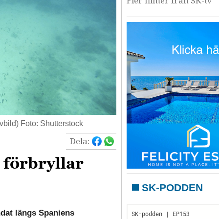
Fler filmer från SK-tv
bild) Foto: Shutterstock
Dela:
förbryllar
SK-PODDEN
ndat längs Spaniens