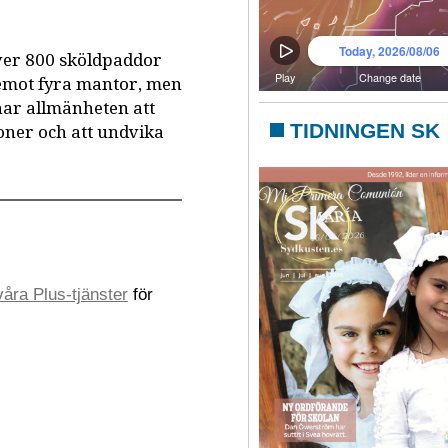
ver 800 sköldpaddor
t emot fyra mantor, men
ar allmänheten att
TIDNINGEN SK
oner och att undvika
åra Plus-tjänster
för