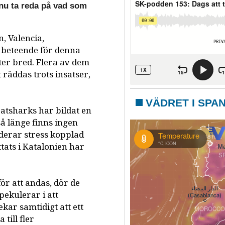
nu ta reda på vad som
, Valencia,
t beteende för denna
ter bred. Flera av dem
räddas trots insatser,
VÄDRET I SPA
atsharks har bildat en
å länge finns ingen
uderar stress kopplad
tats i Katalonien har
ör att andas, dör de
pekulerar i att
ar samtidigt att ett
till fler