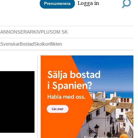
Logga in
Prenumerera
DANNONSER
ARKIV
PLUS
OM SK
a
Svenskar
Bostad
Skolkonflikten