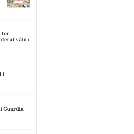
 för
terat våld i
 i
i Guardia