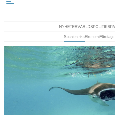
NYHETER
VÄRLDSPOLITIK
SPA
Spanien riks
Ekonomi
Företags