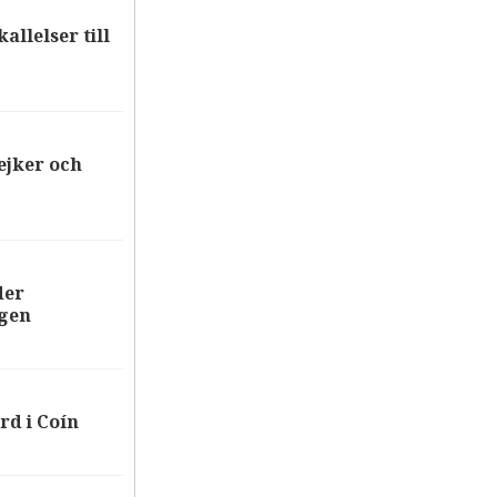
allelser till
ejker och
der
ägen
rd i Coín