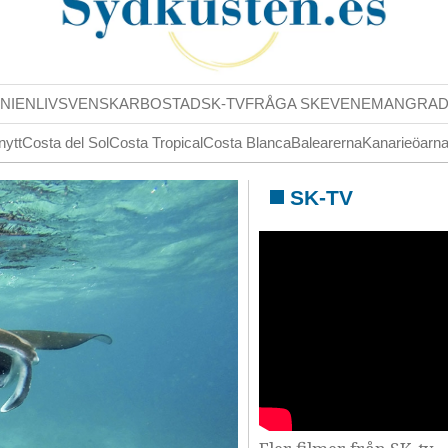
NIENLIV
SVENSKAR
BOSTAD
SK-TV
FRÅGA SK
EVENEMANG
RA
nytt
Costa del Sol
Costa Tropical
Costa Blanca
Balearerna
Kanarieöarn
SK-TV