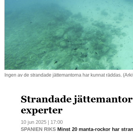
Ingen av de strandade jättemantorna har kunnat räddas. (Arkiv
Strandade jättemantor 
experter
10 jun 2025 | 17:00
SPANIEN RIKS
Minst 20 manta-rockor har stra