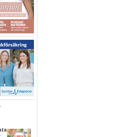
T
nta
r