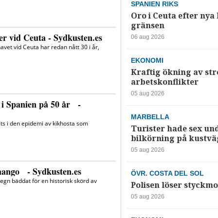
SPANIEN RIKS
Oro i Ceuta efter nya k
gränsen
06 aug 2026
EKONOMI
Kraftig ökning av str
arbetskonflikter
05 aug 2026
MARBELLA
Turister hade sex un
bilkörning på kustv
05 aug 2026
ÖVR. COSTA DEL SOL
Polisen löser styckmo
05 aug 2026