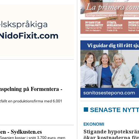
SENASTE NYT
EKONOMI
Stigande hypoteksrä
ökar kostnaderna fö