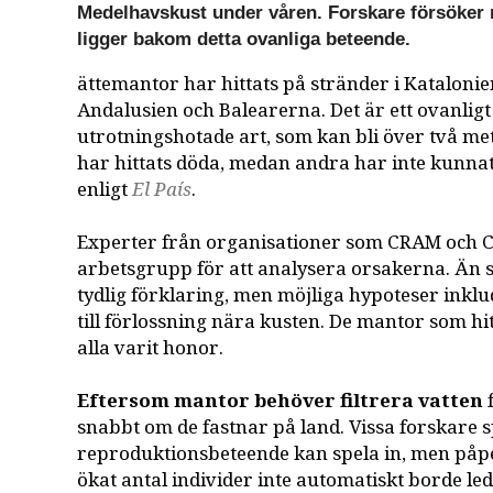
Medelhavskust under våren. Forskare försöker 
ligger bakom detta ovanliga beteende.
ättemantor har hittats på stränder i Katalonien
Andalusien och Balearerna. Det är ett ovanlig
utrotningshotade art, som kan bli över två me
har hittats döda, medan andra har inte kunnat 
enligt
El País
.
Experter från organisationer som CRAM och C
arbetsgrupp för att analysera orsakerna. Än s
tydlig förklaring, men möjliga hypoteser inkl
till förlossning nära kusten. De mantor som hit
alla varit honor.
Eftersom mantor behöver filtrera vatten
f
snabbt om de fastnar på land. Vissa forskare s
reproduktionsbeteende kan spela in, men påpek
ökat antal individer inte automatiskt borde leda 