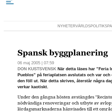
NYHETER
VÄRLDSPOLITIK
SPA
Spansk byggplanering
06 maj 2005 | 07:59
DON KUSTSVENSK
När detta läses har ”Feria I
Pueblos” på feriaplatsen avslutats och var och
den föll ut. När detta skrives, återstår några d
verkar kaotiskt.
Under den gångna hösten avstängdes ”Recinto 
nödvändiga renoveringar och utbyte av avlop
lördagsmarknaderna hänvisades till ett omr