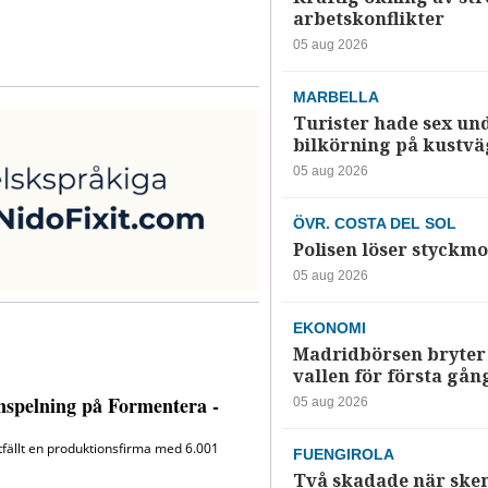
arbetskonflikter
05 aug 2026
MARBELLA
Turister hade sex un
bilkörning på kustv
05 aug 2026
ÖVR. COSTA DEL SOL
Polisen löser styckmo
05 aug 2026
EKONOMI
Madridbörsen bryter 
vallen för första gån
05 aug 2026
FUENGIROLA
Två skadade när ske