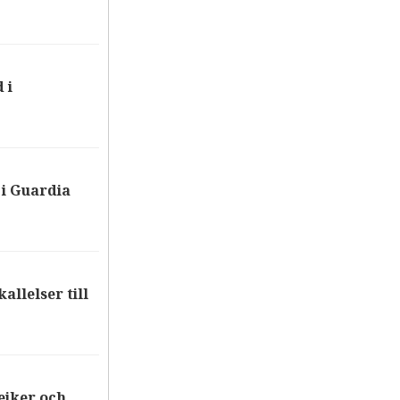
 i
i Guardia
allelser till
ejker och