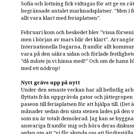
Sofia och lottning fick vidtagas för att ge en rä
begränsade antalet marknadsplatser. ”Men i 
allt vara klart med feriaplatsen”.
Februari kom och beskedet blev ”vissa förseni
men i början av mars blir det klart”. Arrangö
Internationella Dagarna, framför allt kommune
vara på den säkra sidan och förlade festligheter
”då måste ju vi hinna med!” Och om de hann bli
med ett nödrop!
Nytt grävs upp på nytt
Under den senaste veckan har all befintlig arb
flyttats från uppgrävda gator och jättegropen
paseon till feriaplatsen för att hjälpa till. (Det
månader sedan den sista stenen lades på den
som nu är totalt demolerad. Jag kan se byggn
ansvariga framför mig och höra deras diskussi
sedan om att ”vi får skynda oss att färdigställa