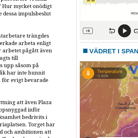
!” Hur mycket onödigt
e dessa impulsbeslut
ntarbetare trängdes
verkade arbeta enligt
r arbetet pågått även
VÄDRET I SPA
gts till
ts upp såsom på
åk har inte hunnit
a för evigt bevarade
tning att även Plaza
uppsnyggad inför
ksamhet bedrivits i
feriaplatsen. Torget har
d och ambitionen att