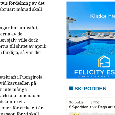
ttvis fördelning av det
februari månad skall
ngar har uppstått,
rerna av de
n själv, ville dock
na till slutet av april;
 färdiga, så var det
etskraft i Fuengirola
 vid karusellen på
SK-PODDEN
 är inte många
 vackra promenaden,
adskontorets
oner för cirka ett år
 paseon för vi skall