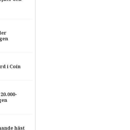
der
ägen
rd i Coín
20.000-
gen
nande häst