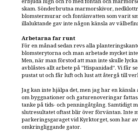
erbjuda lugn och ro med fontän och marmors
skam. Sönderbrutna marmorskivor, nedklott
blomstermurar och fontänvatten som varit sm
illaluktande gav inte någon känsla av välbefin
Arbetarna far runt
För en månad sedan revs alla planteringskant
blomsterytorna och man arbetade mycket inte
Men, när man förstod att man inte skulle lyck
avblåstes allt arbete på ”Hispanidad”. Vi får 
pustat ut och får luft och lust att återgå till v
Jag kan inte hjälpa det, men jag har en känsla
om byggnationer och gaturenoveringar fattas
tanke på tids- och penningåtgång. Samtidigt m
slutresultatet oftast blir över förväntan. Inte m
parkeringsgaraget vid Kyrktorget, som har av
omkringliggande gator.