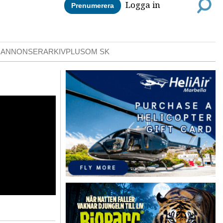
Logga in
Prenumerera
DANNONSER
ARKIV
PLUS
OM SK