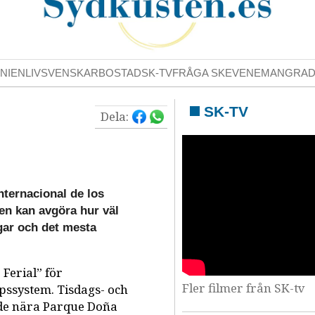
NIENLIV
SVENSKAR
BOSTAD
SK-TV
FRÅGA SK
EVENEMANG
RA
SK-TV
Dela:
nternacional de los
 en kan avgöra hur väl
agar och det mesta
Ferial” för
Fler filmer från SK-tv
pssystem. Tisdags- och
åde nära Parque Doña