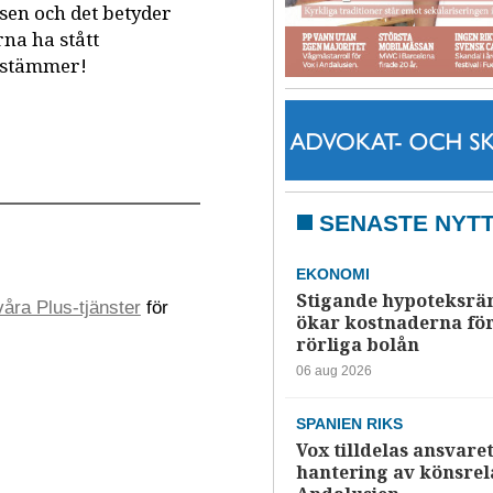
tsen och det betyder
rna ha stått
bestämmer!
SENASTE NYT
EKONOMI
Stigande hypoteksrä
åra Plus-tjänster
för
ökar kostnaderna fö
rörliga bolån
06 aug 2026
SPANIEN RIKS
Vox tilldelas ansvaret
hantering av könsrela