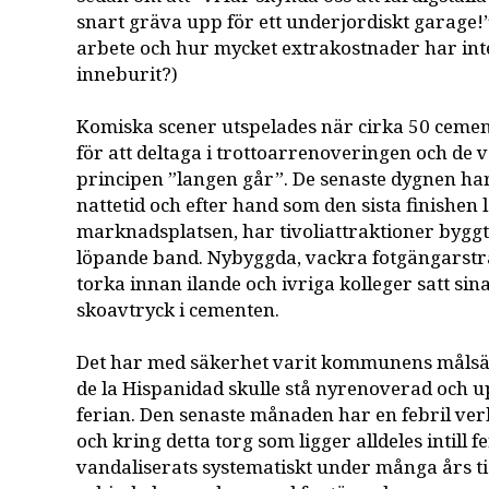
snart gräva upp för ett underjordiskt garage
arbete och hur mycket extrakostnader har int
inneburit?)
Komiska scener utspelades när cirka 50 ceme
för att deltaga i trottoarrenoveringen och de 
principen ”langen går”. De senaste dygnen ha
nattetid och efter hand som den sista finishen la
marknadsplatsen, har tivoliattraktioner bygg
löpande band. Nybyggda, vackra fotgängarstr
torka innan ilande och ivriga kolleger satt sin
skoavtryck i cementen.
Det har med säkerhet varit kommunens målsät
de la Hispanidad skulle stå nyrenoverad och 
ferian. Den senaste månaden har en febril ver
och kring detta torg som ligger alldeles intill 
vandaliserats systematiskt under många års ti