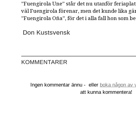
”Fuengirola Une” står det nu utanför feriapla
väl Fuengirola förenar, men det kunde lika gä
”Fuengirola Oña”, för det i alla fall hon som 
Don Kustsvensk
KOMMENTARER
Ingen kommentar ännu -
eller
boka någon av v
att kunna kommentera!