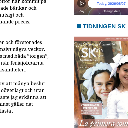
offor har kommit på
rade bänkar och
utsigt och
nande precis.
TIDNINGEN SK
er och förstorades
nsivt några veckor.
as med båda ”torgen”,
se när feriajobbarna
erksamheten.
 av att många beslut
 oöverlagt och utan
åste jag erkänna att
inst gäller det
lastat