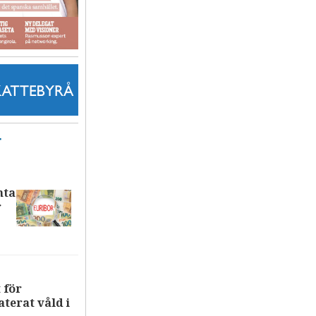
T
nta
r
 för
terat våld i