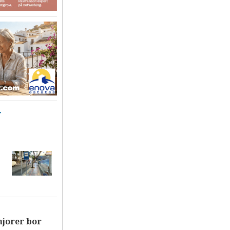
T
njorer bor