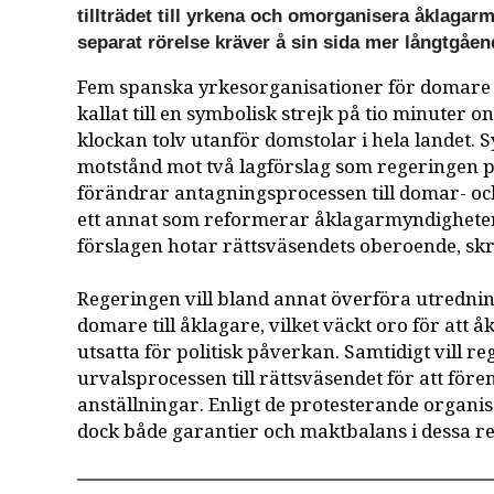
tillträdet till yrkena och omorganisera åklagar
separat rörelse kräver å sin sida mer långtgåen
Fem spanska yrkesorganisationer för domare
kallat till en symbolisk strejk på tio minuter o
klockan tolv utanför domstolar i hela landet. Syf
motstånd mot två lagförslag som regeringen p
förändrar antagningsprocessen till domar- oc
ett annat som reformerar åklagarmyndigheten
förslagen hotar rättsväsendets oberoende, sk
Regeringen vill bland annat överföra utredni
domare till åklagare, vilket väckt oro för att 
utsatta för politisk påverkan. Samtidigt vill 
urvalsprocessen till rättsväsendet för att före
anställningar. Enligt de protesterande organi
dock både garantier och maktbalans i dessa r