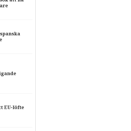
are
 spanska
e
tigande
tt EU-löfte