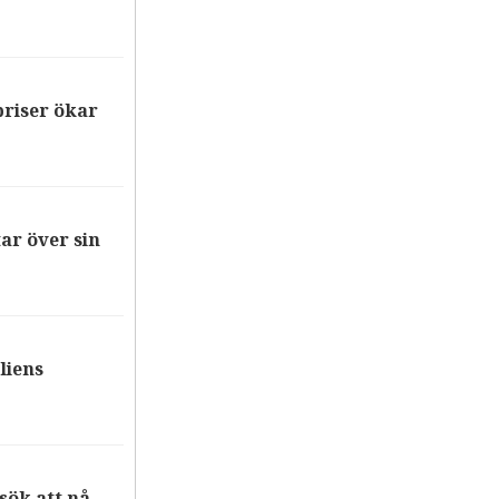
riser ökar
ar över sin
liens
ök att nå