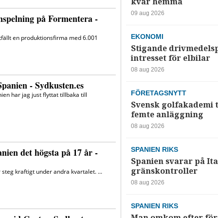
kvar hemma
09 aug 2026
EKONOMI
Stigande drivmedelsp
intresset för elbilar
08 aug 2026
FÖRETAGSNYTT
Svensk golfakademi t
femte anläggning
08 aug 2026
SPANIEN RIKS
Spanien svarar på Ita
gränskontroller
08 aug 2026
SPANIEN RIKS
Man omkom efter förs