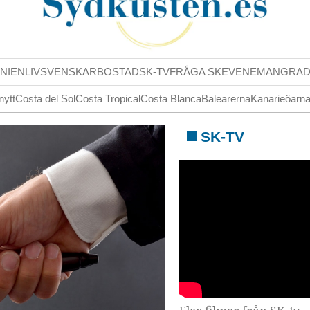
NIENLIV
SVENSKAR
BOSTAD
SK-TV
FRÅGA SK
EVENEMANG
RA
nytt
Costa del Sol
Costa Tropical
Costa Blanca
Balearerna
Kanarieöarn
SK-TV