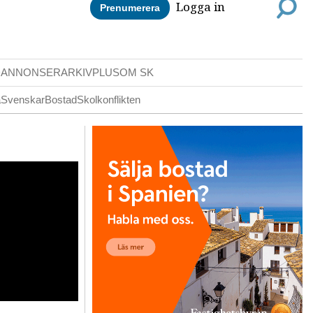
Logga in
Prenumerera
DANNONSER
ARKIV
PLUS
OM SK
a
Svenskar
Bostad
Skolkonflikten