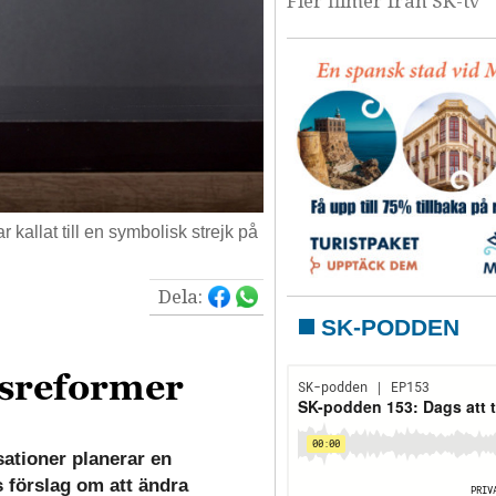
Fler filmer från SK-tv
allat till en symbolisk strejk på
Dela:
SK-PODDEN
tsreformer
ationer planerar en
s förslag om att ändra