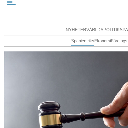
NYHETER
VÄRLDSPOLITIK
SPA
Spanien riks
Ekonomi
Företags