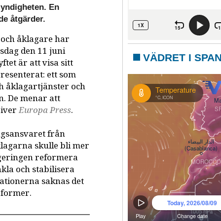
myndigheten. En
de åtgärder.
 och åklagare har
nsdag den 11 juni
VÄDRET I SPA
tet är att visa sitt
resenterat: ett som
h åklagartjänster och
. De menar att
river
Europa Press
.
ngsansvaret från
åklagarna skulle bli mer
regeringen reformera
nkla och stabilisera
sationerna saknas det
eformer.