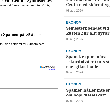
Ceuta med skärmflyg
08 aug 2026
EKONOMI
Semesterboendet vid
kusten blir allt dyrar
08 aug 2026
EKONOMI
Spansk export nära
rekordnivåer trots s
energikostnader
07 aug 2026
EKONOMI
Spanien håller inte si
om höjd dieselskatt
07 aug 2026