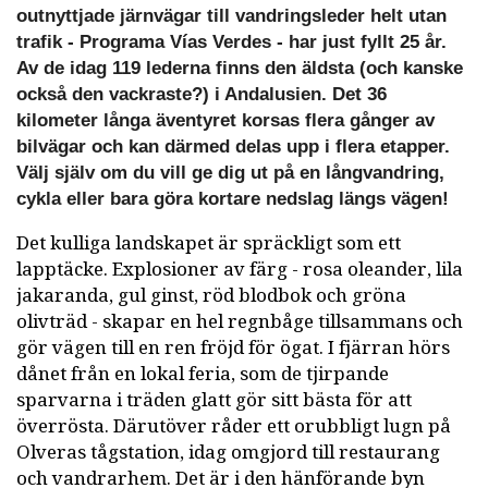
outnyttjade järnvägar till vandringsleder helt utan
trafik - Programa Vías Verdes - har just fyllt 25 år.
Av de idag 119 lederna finns den äldsta (och kanske
också den vackraste?) i Andalusien. Det 36
kilometer långa äventyret korsas flera gånger av
bilvägar och kan därmed delas upp i flera etapper.
Välj själv om du vill ge dig ut på en långvandring,
cykla eller bara göra kortare nedslag längs vägen!
Det kulliga landskapet är spräckligt som ett
lapptäcke. Explosioner av färg - rosa oleander, lila
jakaranda, gul ginst, röd blodbok och gröna
olivträd - skapar en hel regnbåge tillsammans och
gör vägen till en ren fröjd för ögat. I fjärran hörs
dånet från en lokal feria, som de tjirpande
sparvarna i träden glatt gör sitt bästa för att
överrösta. Därutöver råder ett orubbligt lugn på
Olveras tågstation, idag omgjord till restaurang
och vandrarhem. Det är i den hänförande byn