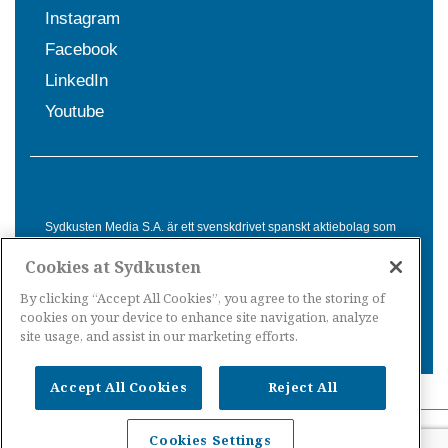
Instagram
Facebook
LinkedIn
Youtube
Sydkusten Media S.A. är ett svenskdrivet spanskt aktiebolag som
sedan 1992 erbjuder nyheter och tjänster till svensktalande i
Cookies at Sydkusten
Spanien. Genom nyhetsbevakning av hela Spanien, med bas på
Costa del Sol, är Sydkusten en ledande aktör inom
By clicking “Accept All Cookies”, you agree to the storing of
informationsförmedling för svenskar i Spanien.
cookies on your device to enhance site navigation, analyze
site usage, and assist in our marketing efforts.
Accept All Cookies
Reject All
Nyheter Spanien
·
Nyheter Costa del Sol
·
Nyheter
Cookies Settings