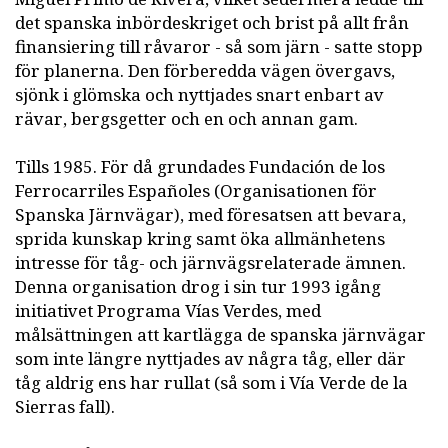
det spanska inbördeskriget och brist på allt från
finansiering till råvaror - så som järn - satte stopp
för planerna. Den förberedda vägen övergavs,
sjönk i glömska och nyttjades snart enbart av
rävar, bergsgetter och en och annan gam.
Tills 1985. För då grundades Fundación de los
Ferrocarriles Españoles (Organisationen för
Spanska Järnvägar), med föresatsen att bevara,
sprida kunskap kring samt öka allmänhetens
intresse för tåg- och järnvägsrelaterade ämnen.
Denna organisation drog i sin tur 1993 igång
initiativet Programa Vías Verdes, med
målsättningen att kartlägga de spanska järnvägar
som inte längre nyttjades av några tåg, eller där
tåg aldrig ens har rullat (så som i Vía Verde de la
Sierras fall).