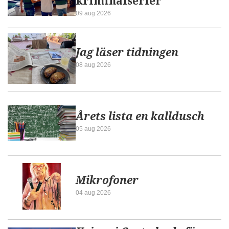
kriminalserier
09 aug 2026
Jag läser tidningen
08 aug 2026
Årets lista en kalldusch
05 aug 2026
Mikrofoner
04 aug 2026