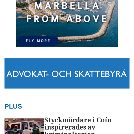
PLUS
Styckmördare i Coín
inspirerades av