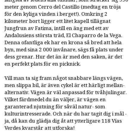
meter genom Cerro del Castillo (medtag en tröja
för den kyliga vinden i berget!). Omkring 2
kilometer bort ligger ett litet kapell tillägnat
Jungfrun av Fatima, intill en äng med ett av
Andalusiens största träd, El Chaparro de la Vega.
Denna ofantliga ek har en krona så bred att hela
byn, med sina 2 000 invånare, sägs få plats under
dess grenar. Hur det än är med den saken, är det
en perfekt plats för en picknick.
Vill man ta sig fram något snabbare längs vägen,
men slippa bil, är även cykel är ett härligt mellan-
alternativ. Vägen är väl anpassad för tvåhjulingar.
Vilket färdmedel du än väljer, är vägen en
garanterad njutning för såväl natur- som
kulturintresserade. Och när du har tagit dig i mål -
ja, då kan du glädja dig åt att ytterligare 118 Vías
Verdes kvarstår att utforska!