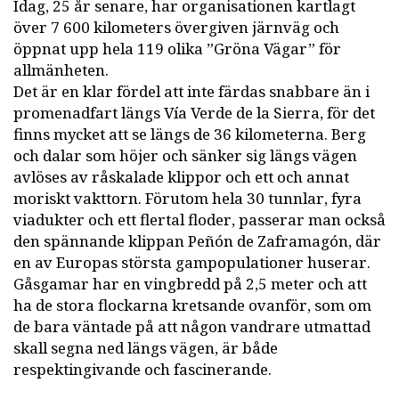
Idag, 25 år senare, har organisationen kartlagt
över 7 600 kilometers övergiven järnväg och
öppnat upp hela 119 olika ”Gröna Vägar” för
allmänheten.
Det är en klar fördel att inte färdas snabbare än i
promenadfart längs Vía Verde de la Sierra, för det
finns mycket att se längs de 36 kilometerna. Berg
och dalar som höjer och sänker sig längs vägen
avlöses av råskalade klippor och ett och annat
moriskt vakttorn. Förutom hela 30 tunnlar, fyra
viadukter och ett flertal floder, passerar man också
den spännande klippan Peñón de Zaframagón, där
en av Europas största gampopulationer huserar.
Gåsgamar har en vingbredd på 2,5 meter och att
ha de stora flockarna kretsande ovanför, som om
de bara väntade på att någon vandrare utmattad
skall segna ned längs vägen, är både
respektingivande och fascinerande.