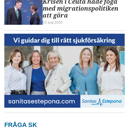
Krisen i Ceuta hade föga
med migrationspolitiken
att göra
03 aug 2026
FRÅGA SK