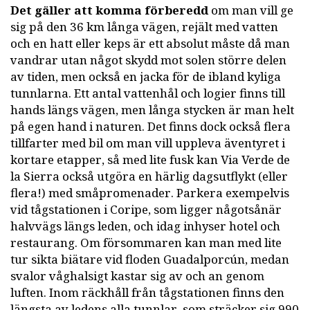
Det gäller att komma förberedd
om man vill ge
sig på den 36 km långa vägen, rejält med vatten
och en hatt eller keps är ett absolut måste då man
vandrar utan något skydd mot solen större delen
av tiden, men också en jacka för de ibland kyliga
tunnlarna. Ett antal vattenhål och logier finns till
hands längs vägen, men långa stycken är man helt
på egen hand i naturen. Det finns dock också flera
tillfarter med bil om man vill uppleva äventyret i
kortare etapper, så med lite fusk kan Via Verde de
la Sierra också utgöra en härlig dagsutflykt (eller
flera!) med småpromenader. Parkera exempelvis
vid tågstationen i Coripe, som ligger någotsånär
halvvägs längs leden, och idag inhyser hotel och
restaurang. Om försommaren kan man med lite
tur sikta biätare vid floden Guadalporcún, medan
svalor våghalsigt kastar sig av och an genom
luften. Inom räckhåll från tågstationen finns den
längsta av ledens alla tunnlar, som sträcker sig 990