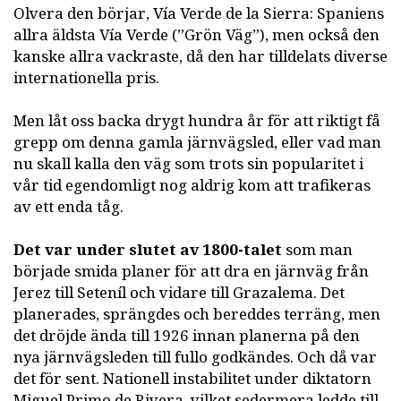
Olvera den börjar, Vía Verde de la Sierra: Spaniens
allra äldsta Vía Verde (”Grön Väg”), men också den
kanske allra vackraste, då den har tilldelats diverse
internationella pris.
Men låt oss backa drygt hundra år för att riktigt få
grepp om denna gamla järnvägsled, eller vad man
nu skall kalla den väg som trots sin popularitet i
vår tid egendomligt nog aldrig kom att trafikeras
av ett enda tåg.
Det var under slutet av 1800-talet
som man
började smida planer för att dra en järnväg från
Jerez till Seteníl och vidare till Grazalema. Det
planerades, sprängdes och bereddes terräng, men
det dröjde ända till 1926 innan planerna på den
nya järnvägsleden till fullo godkändes. Och då var
det för sent. Nationell instabilitet under diktatorn
Miguel Primo de Rivera, vilket sedermera ledde till