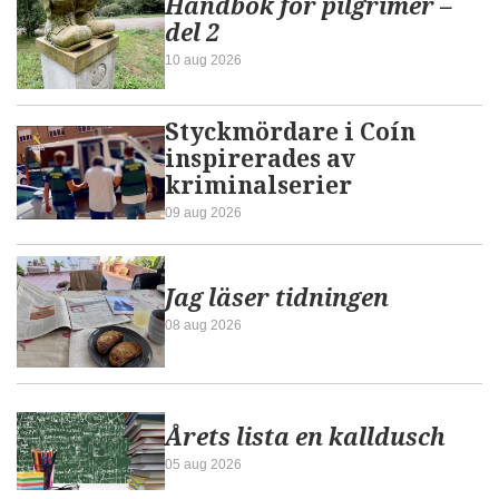
Handbok för pilgrimer –
del 2
10 aug 2026
Styckmördare i Coín
inspirerades av
kriminalserier
09 aug 2026
Jag läser tidningen
08 aug 2026
Årets lista en kalldusch
05 aug 2026