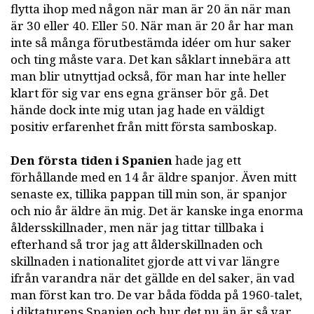
flytta ihop med någon när man är 20 än när man
är 30 eller 40. Eller 50. När man är 20 år har man
inte så många förutbestämda idéer om hur saker
och ting måste vara. Det kan såklart innebära att
man blir utnyttjad också, för man har inte heller
klart för sig var ens egna gränser bör gå. Det
hände dock inte mig utan jag hade en väldigt
positiv erfarenhet från mitt första samboskap.
Den första tiden i Spanien
hade jag ett
förhållande med en 14 år äldre spanjor. Även mitt
senaste ex, tillika pappan till min son, är spanjor
och nio år äldre än mig. Det är kanske inga enorma
åldersskillnader, men när jag tittar tillbaka i
efterhand så tror jag att ålderskillnaden och
skillnaden i nationalitet gjorde att vi var längre
ifrån varandra när det gällde en del saker, än vad
man först kan tro. De var båda födda på 1960-talet,
i diktaturens Spanien och hur det nu än är så var