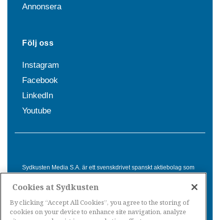
Annonsera
Följ oss
Instagram
Facebook
LinkedIn
Youtube
Sydkusten Media S.A. är ett svenskdrivet spanskt aktiebolag som
sedan 1992 erbjuder nyheter och tjänster till svensktalande i
Cookies at Sydkusten
Spanien. Genom nyhetsbevakning av hela Spanien, med bas på
Costa del Sol, är Sydkusten en ledande aktör inom
By clicking “Accept All Cookies”, you agree to the storing of
informationsförmedling för svenskar i Spanien.
cookies on your device to enhance site navigation, analyze