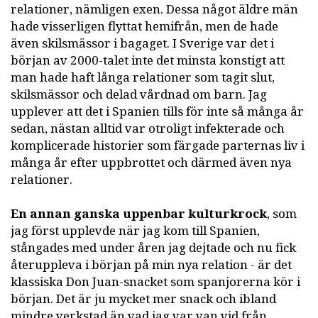
relationer, nämligen exen. Dessa något äldre män
hade visserligen flyttat hemifrån, men de hade
även skilsmässor i bagaget. I Sverige var det i
början av 2000-talet inte det minsta konstigt att
man hade haft långa relationer som tagit slut,
skilsmässor och delad vårdnad om barn. Jag
upplever att det i Spanien tills för inte så många år
sedan, nästan alltid var otroligt infekterade och
komplicerade historier som färgade parternas liv i
många år efter uppbrottet och därmed även nya
relationer.
En annan ganska uppenbar kulturkrock
, som
jag först upplevde när jag kom till Spanien,
stångades med under åren jag dejtade och nu fick
återuppleva i början på min nya relation - är det
klassiska Don Juan-snacket som spanjorerna kör i
början. Det är ju mycket mer snack och ibland
mindre verkstad än vad jag var van vid från