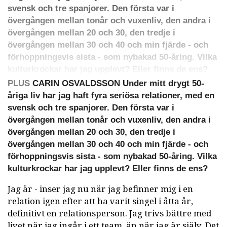
svensk och tre spanjorer. Den första var i
övergången mellan tonår och vuxenliv, den andra i
övergången mellan 20 och 30, den tredje i
övergången mellan 30 och 40 och min fjärde - och
förhoppningsvis sista - som nybakad 50-åring. Vilka
kulturkrockar har jag upplevt? Eller finns de ens?
PLUS
CARIN OSVALDSSON Under mitt drygt 50-
åriga liv har jag haft fyra seriösa relationer, med en
svensk och tre spanjorer. Den första var i
övergången mellan tonår och vuxenliv, den andra i
övergången mellan 20 och 30, den tredje i
övergången mellan 30 och 40 och min fjärde - och
förhoppningsvis sista - som nybakad 50-åring. Vilka
kulturkrockar har jag upplevt? Eller finns de ens?
Jag är - inser jag nu när jag befinner mig i en
relation igen efter att ha varit singel i åtta år,
definitivt en relationsperson. Jag trivs bättre med
livet när jag ingår i ett team, än när jag är själv. Det