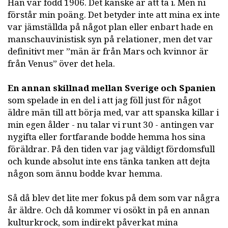
Han var född 1906. Det kanske är att ta i. Men ni
förstår min poäng. Det betyder inte att mina ex inte
var jämställda på något plan eller enbart hade en
manschauvinistisk syn på relationer, men det var
definitivt mer ”män är från Mars och kvinnor är
från Venus” över det hela.
En annan skillnad mellan Sverige och Spanien
som spelade in en del i att jag föll just för något
äldre män till att börja med, var att spanska killar i
min egen ålder - nu talar vi runt 30 - antingen var
nygifta eller fortfarande bodde hemma hos sina
föräldrar. På den tiden var jag väldigt fördomsfull
och kunde absolut inte ens tänka tanken att dejta
någon som ännu bodde kvar hemma.
Så då blev det lite mer fokus på dem som var några
år äldre. Och då kommer vi osökt in på en annan
kulturkrock, som indirekt påverkat mina