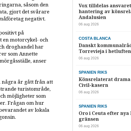
dringarna, såsom den
Vox tilldelas ansvaret
ata, gjort det svårare
hantering av könsrela
Andalusien
småföretag negativt.
06 aug 2026
positivt på
COSTA BLANCA
t en motorcykel- och
Danskt kommunalråd
 och droghandel har
Torrevieja i hetluften
rer som Annette
06 aug 2026
mörgåsställe, anser
SPANIEN RIKS
Könsrelaterat drama 
några år gått från att
Civil-kasern
mstrande turistområde,
06 aug 2026
och möjligheter som
der. Frågan om hur
SPANIEN RIKS
bevarandet av lokala
Oro i Ceuta efter nya k
gonsin.
gränsen
06 aug 2026