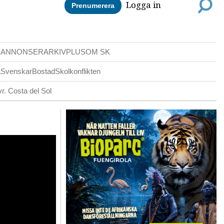
Logga in
Prenumerera
DANNONSER
ARKIV
PLUS
OM SK
a
Svenskar
Bostad
Skolkonflikten
r. Costa del Sol