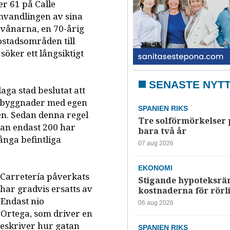
r 61 på Calle
omvandlingen av sina
invånarna, en 70-årig
ostadsområden till
söker ett långsiktigt
SENASTE NYT
aga stad beslutat att
st byggnader med egen
SPANIEN RIKS
en. Sedan denna regel
Tre solförmörkelser 
dan endast 200 har
bara två år
nga befintliga
07 aug 2026
EKONOMI
Carretería påverkats
Stigande hypoteksrä
har gradvis ersatts av
kostnaderna för rörl
 Endast nio
06 aug 2026
r Ortega, som driver en
beskriver hur gatan
SPANIEN RIKS