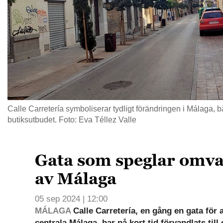
Calle Carretería symboliserar tydligt förändringen i Málaga, 
butiksutbudet. Foto: Eva Téllez Valle
Gata som speglar omv
av Málaga
05 sep 2024 | 12:00
MÁLAGA
Calle Carretería, en gång en gata för 
centrala Málaga, har på kort tid förvandlats till