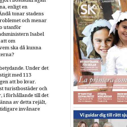
gjort bostadsfrågan
na, enligt en
Ändå tonar stadens
 problemet och menar
o utanför
tadsministern Isabel
 att om
, vem ska då kunna
sterna?
 betydande. Under det
stigit med 113
ngen att bo kvar.
t turistbostäder och
i förhållande till det
änna av detta rejält,
tidigare invånare