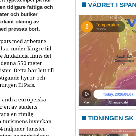
VÄDRET I SPA
n tidigare fattiga och
eter och butiker
markant ökning av
med pressas bort.
ippats med arbetare
har under längre tid
de Andalucía finns det
å denna 550 meter
er. Detta har lett till
 stigande hyror och
ningen El País.
 andra europeiska
är en av stadens
vara en rimlig
TIDNINGEN SK
om turismens inverkan
4 miljoner turister.