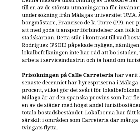
Denna massiva tillströmning av besökare har 
till en av de största utmaningarna för invånar
undersökning från Málagas universitet UMA. 
borgmästare, Francisco de la Torre (PP), ner
att med goda transportförbindelser kan folk b
stadskärnan. Detta står i kontrast till vad bos
Rodríguez (PSOE) påpekade nyligen, nämligen
lokalbefolkningen inte har råd att bo i staden
arbeta i serviceindustrin och ta hand om turi
Prisökningen på Calle Carretería
har varit
senaste decenniet har hyrespriserna i Málaga 
procent, vilket gör det svårt för lokalbefolkni
Málaga är är den spanska provins som har fles
en av de städer med högst andel turistbostäder, 
totala bostadsbeståndet. Lokalborna har fått k
särskilt i områden som Carretería där många 
tvingats flytta.