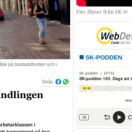
Fler filmer från SK-tv
SK-PODDEN
både på bostadsfronten och i
Dela:
andlingen
arbetarklassen i
 ett typexempel på hur