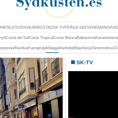
NIENLIV
SVENSKAR
BOSTAD
SK-TV
FRÅGA SK
EVENEMANG
RA
nytt
Costa del Sol
Costa Tropical
Costa Blanca
Balearerna
Kanarieöarn
stepona/Manilva
Fuengirola
Málaga
Marbella
Mijas
Nerja
Torremolinos
Öv
SK-TV