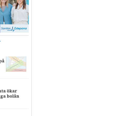
T
på
nta ökar
iga bolån