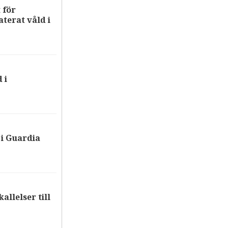
 för
terat våld i
 i
i Guardia
allelser till