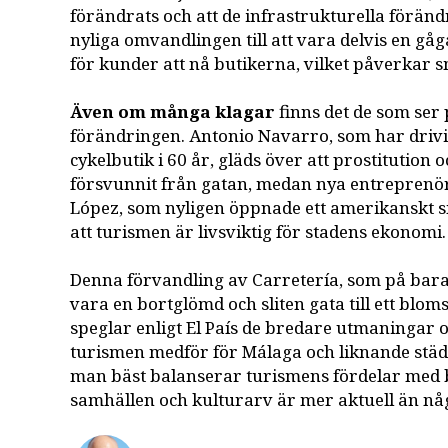
förändrats och att de infrastrukturella förän
nyliga omvandlingen till att vara delvis en gåg
för kunder att nå butikerna, vilket påverkar 
Även om många klagar
finns det de som ser 
förändringen. Antonio Navarro, som har drivi
cykelbutik i 60 år, gläds över att prostitution
försvunnit från gatan, medan nya entreprenö
López, som nyligen öppnade ett amerikanskt s
att turismen är livsviktig för stadens ekonomi.
Denna förvandling av Carretería, som på bara 
vara en bortglömd och sliten gata till ett blo
speglar enligt El País de bredare utmaningar 
turismen medför för Málaga och liknande stä
man bäst balanserar turismens fördelar med 
samhällen och kulturarv är mer aktuell än nå