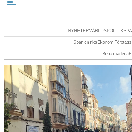
NYHETER
VÄRLDSPOLITIK
SPA
Spanien riks
Ekonomi
Företags
Benalmádena
E