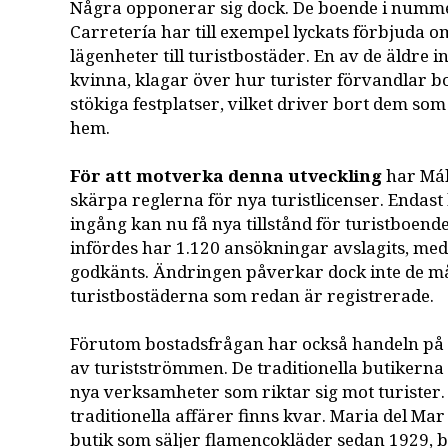
Några opponerar sig dock. De boende i numme
Carretería har till exempel lyckats förbjuda 
lägenheter till turistbostäder. En av de äldre 
kvinna, klagar över hur turister förvandlar b
stökiga festplatser, vilket driver bort dem som 
hem.
För att motverka denna utveckling
har Mál
skärpa reglerna för nya turistlicenser. Enda
ingång kan nu få nya tillstånd för turistboend
infördes har 1.120 ansökningar avslagits, me
godkänts. Ändringen påverkar dock inte de må
turistbostäderna som redan är registrerade.
Förutom bostadsfrågan har också handeln på 
av turistströmmen. De traditionella butikerna 
nya verksamheter som riktar sig mot turister.
traditionella affärer finns kvar. Maria del Ma
butik som säljer flamencokläder sedan 1929, 