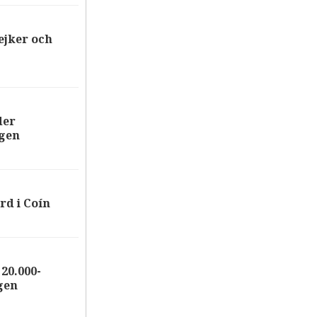
ejker och
der
ägen
rd i Coín
20.000-
gen