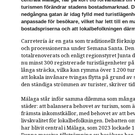
turismen förändrar stadens bostadsmarknad. De
nedgångna gatan är idag fylld med turistlägenh
anpassade för besökare, vilket har lett till en 
bostadspriserna och att lokalbefolkningen där
Carretería är en gata som traditionellt förkn
och processionerna under Semana Santa. Den 
totalrenoverats och enligt regionstyret Junta 
nu minst 300 registrerade turistlägenheter p
långa sträcka, vilka kan rymma över 1.200 turist
att lokala invånare tvingas flytta på grund av
den ständiga strömmen av turister, skriver tid
Málaga står inför samma dilemma som många
städer: att balansera behovet av turism, som 
främsta inkomstkällor, med behovet av att be
livskvalitet för lokalbefolkningen. Debatten 
har blivit central i Málaga, som 2023 lockade 1