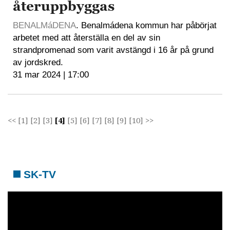
återuppbyggas
BENALMáDENA
. Benalmádena kommun har påbörjat
arbetet med att återställa en del av sin
strandpromenad som varit avstängd i 16 år på grund
av jordskred.
31 mar 2024 | 17:00
<<
[1]
[2]
[3]
[4]
[5]
[6]
[7]
[8]
[9]
[10]
>>
SK-TV