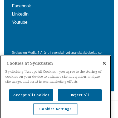
Facebook
LinkedIn
Youtube
Sydkusten Media S.A. är ett svenskdrivet spanskt aktiebolag som
sedan 1992 erbjuder nyheter och tjänster till svensktalande i
Cookies at Sydkusten
Spanien. Genom nyhetsbevakning av hela Spanien, med bas på
Costa del Sol, är Sydkusten en ledande aktör inom
By clicking “Accept All Cookies”, you agree to the storing of
informationsförmedling för svenskar i Spanien.
cookies on your device to enhance site navigation, analyze
site usage, and assist in our marketing efforts.
Accept All Cookies
Reject All
Nyheter Spanien
·
Nyheter Costa del Sol
·
Nyheter
Cookies Settings
Costa Tropical
·
Nyheter Costa Blanca
·
Nyheter