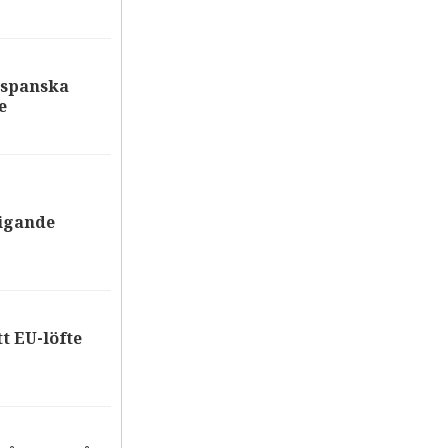
 spanska
e
tigande
tt EU-löfte