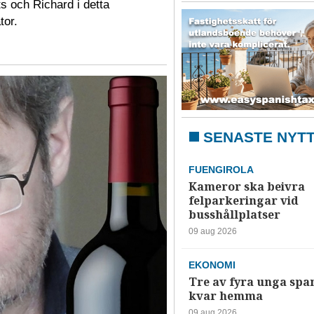
s och Richard i detta
tor.
SENASTE NYT
FUENGIROLA
Kameror ska beivra
felparkeringar vid
busshållplatser
09 aug 2026
EKONOMI
Tre av fyra unga spa
kvar hemma
09 aug 2026