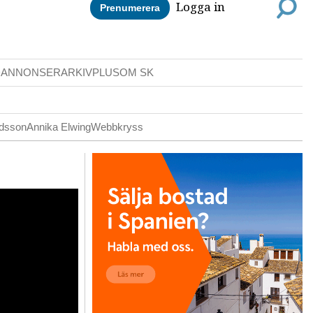
Logga in
Prenumerera
DANNONSER
ARKIV
PLUS
OM SK
ldsson
Annika Elwing
Webbkryss