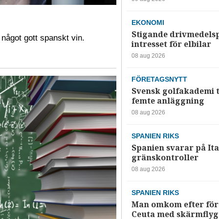
EKONOMI
Stigande drivmedelsp
 något gott spanskt vin.
intresset för elbilar
08 aug 2026
FÖRETAGSNYTT
Svensk golfakademi t
femte anläggning
08 aug 2026
SPANIEN RIKS
Spanien svarar på Ita
gränskontroller
08 aug 2026
SPANIEN RIKS
Man omkom efter förs
Ceuta med skärmflyg