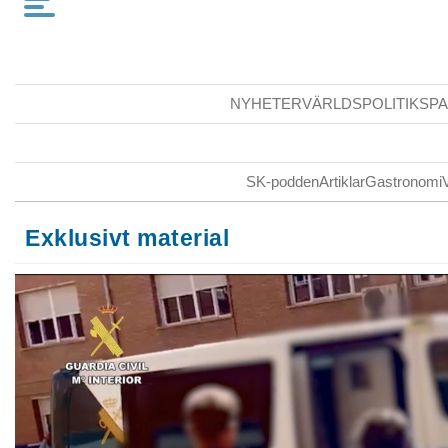
NYHETER
VÄRLDSPOLITIK
SPA
SK-podden
Artiklar
Gastronomi
Exklusivt material