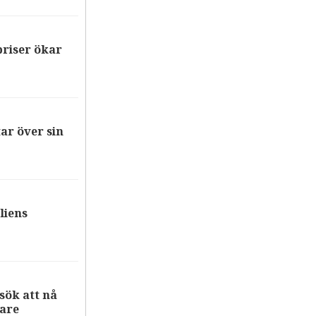
riser ökar
ar över sin
liens
ök att nå
are