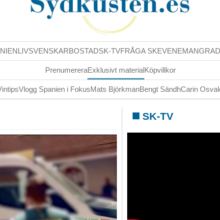
NIENLIV
SVENSKAR
BOSTAD
SK-TV
FRÅGA SK
EVENEMANG
RA
Prenumerera
Exklusivt material
Köpvillkor
Vintips
Vlogg Spanien i Fokus
Mats Björkman
Bengt Sändh
Carin Osva
SK-TV