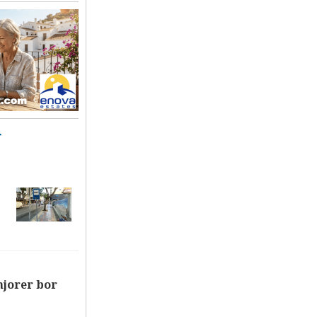
T
njorer bor